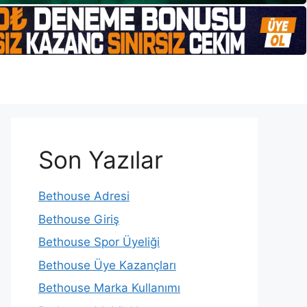
Son Yazılar
Bethouse Adresi
Bethouse Giriş
Bethouse Spor Üyeliği
Bethouse Üye Kazançları
Bethouse Marka Kullanımı