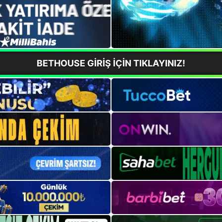
BETHOUSE GİRİŞ İÇİN TIKLAYINIZ!