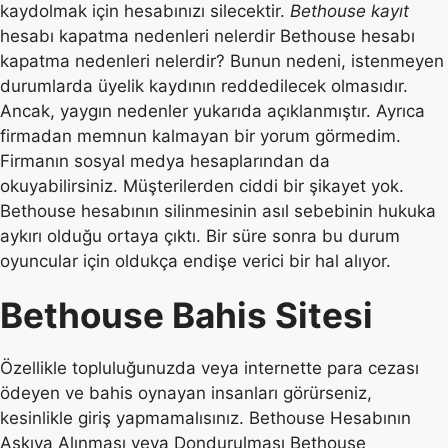
kaydolmak için hesabınızı silecektir.
Bethouse kayıt
hesabı kapatma nedenleri nelerdir Bethouse hesabı
kapatma nedenleri nelerdir? Bunun nedeni, istenmeyen
durumlarda üyelik kaydının reddedilecek olmasıdır.
Ancak, yaygın nedenler yukarıda açıklanmıştır. Ayrıca
firmadan memnun kalmayan bir yorum görmedim.
Firmanın sosyal medya hesaplarından da
okuyabilirsiniz. Müşterilerden ciddi bir şikayet yok.
Bethouse hesabının silinmesinin asıl sebebinin hukuka
aykırı olduğu ortaya çıktı. Bir süre sonra bu durum
oyuncular için oldukça endişe verici bir hal alıyor.
Bethouse Bahis Sitesi
Özellikle topluluğunuzda veya internette para cezası
ödeyen ve bahis oynayan insanları görürseniz,
kesinlikle giriş yapmamalısınız. Bethouse Hesabının
Askıya Alınması veya Dondurulması Bethouse