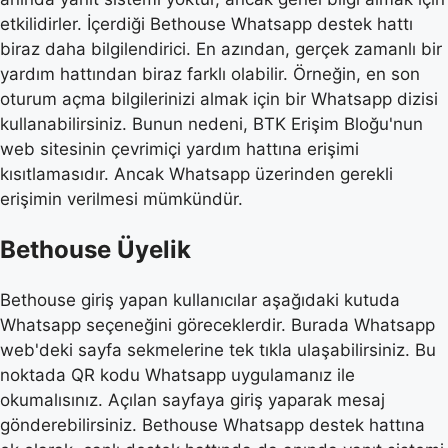
etkilidirler. İçerdiği Bethouse Whatsapp destek hattı
biraz daha bilgilendirici. En azından, gerçek zamanlı bir
yardım hattından biraz farklı olabilir. Örneğin, en son
oturum açma bilgilerinizi almak için bir Whatsapp dizisi
kullanabilirsiniz. Bunun nedeni, BTK Erişim Bloğu'nun
web sitesinin çevrimiçi yardım hattına erişimi
kısıtlamasıdır. Ancak Whatsapp üzerinden gerekli
erişimin verilmesi mümkündür.
Bethouse Üyelik
Bethouse giriş yapan kullanıcılar aşağıdaki kutuda
Whatsapp seçeneğini göreceklerdir. Burada Whatsapp
web'deki sayfa sekmelerine tek tıkla ulaşabilirsiniz. Bu
noktada QR kodu Whatsapp uygulamanız ile
okumalısınız. Açılan sayfaya giriş yaparak mesaj
gönderebilirsiniz. Bethouse Whatsapp destek hattına