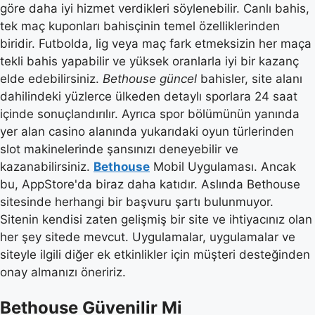
göre daha iyi hizmet verdikleri söylenebilir. Canlı bahis,
tek maç kuponları bahisçinin temel özelliklerinden
biridir. Futbolda, lig veya maç fark etmeksizin her maça
tekli bahis yapabilir ve yüksek oranlarla iyi bir kazanç
elde edebilirsiniz.
Bethouse güncel
bahisler, site alanı
dahilindeki yüzlerce ülkeden detaylı sporlara 24 saat
içinde sonuçlandırılır. Ayrıca spor bölümünün yanında
yer alan casino alanında yukarıdaki oyun türlerinden
slot makinelerinde şansınızı deneyebilir ve
kazanabilirsiniz.
Bethouse
Mobil Uygulaması. Ancak
bu, AppStore'da biraz daha katıdır. Aslında Bethouse
sitesinde herhangi bir başvuru şartı bulunmuyor.
Sitenin kendisi zaten gelişmiş bir site ve ihtiyacınız olan
her şey sitede mevcut. Uygulamalar, uygulamalar ve
siteyle ilgili diğer ek etkinlikler için müşteri desteğinden
onay almanızı öneririz.
Bethouse Güvenilir Mi