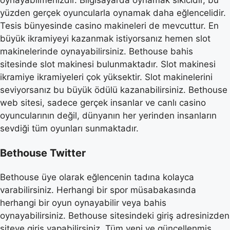
yüzden gerçek oyuncularla oynamak daha eğlencelidir.
Tesis bünyesinde casino makineleri de mevcuttur. En
büyük ikramiyeyi kazanmak istiyorsanız hemen slot
makinelerinde oynayabilirsiniz. Bethouse bahis
sitesinde slot makinesi bulunmaktadır. Slot makinesi
ikramiye ikramiyeleri çok yüksektir. Slot makinelerini
seviyorsanız bu büyük ödülü kazanabilirsiniz. Bethouse
web sitesi, sadece gerçek insanlar ve canlı casino
oyuncularının değil, dünyanın her yerinden insanların
sevdiği tüm oyunları sunmaktadır.
Bethouse Twitter
Bethouse üye olarak eğlencenin tadına kolayca
varabilirsiniz. Herhangi bir spor müsabakasında
herhangi bir oyun oynayabilir veya bahis
oynayabilirsiniz. Bethouse sitesindeki giriş adresinizden
siteye giriş yapabilirsiniz. Tüm yeni ve güncellenmiş