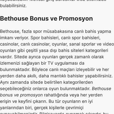
bulabilirsiniz.
Bethouse Bonus ve Promosyon
Bethouse, fazla spor müsabakasına canlı bahis yapma
imkanı veriyor. Spor bahisleri, canlı spor bahisleri,
casinolar, canlı casinolar, oyunlar, sanal sporlar ve video
oyunları gibi çeşitli yasa dışı bahis siteleri kategorileri
vardır. Sitede ayrıca oyunları gerçek zamanlı olarak
izlemenizi sağlayan bir TV uygulaması da
bulunmaktadır. Böylece canlı maçları izleyebilir ve her
yerden daha akıllı, daha mantıklı bahisler yapabilirsiniz.
Aynı zamanda sitede belirtilen kategorilerden
seçebileceğiniz onlarca oyun bulunmaktadır.
Bethouse
bonus ve promosyon
rahatlığında veya her yerden
erişin ve keyfini çıkarın. Bu tür oyunların en iyi
yanlarından biri, gerçek kişilerle çevrimiçi
oynayabilmenizdir. Bilgisayarda oynamak sıkıcıdır, bu