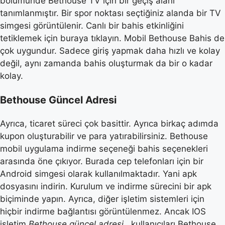
bölümünde Bethouse TV için bir geçiş alanı
tanımlanmıştır. Bir spor noktası seçtiğiniz alanda bir TV
simgesi görüntülenir. Canlı bir bahis etkinliğini
tetiklemek için buraya tıklayın. Mobil Bethouse Bahis de
çok uygundur. Sadece giriş yapmak daha hızlı ve kolay
değil, aynı zamanda bahis oluşturmak da bir o kadar
kolay.
Bethouse Güncel Adresi
Ayrıca, ticaret süreci çok basittir. Ayrıca birkaç adımda
kupon oluşturabilir ve para yatırabilirsiniz. Bethouse
mobil uygulama indirme seçeneği bahis seçenekleri
arasında öne çıkıyor. Burada cep telefonları için bir
Android simgesi olarak kullanılmaktadır. Yani apk
dosyasını indirin. Kurulum ve indirme sürecini bir apk
biçiminde yapın. Ayrıca, diğer işletim sistemleri için
hiçbir indirme bağlantısı görüntülenmez. Ancak IOS
işletim
Bethouse güncel adresi
, kullanıcıları Bethouse