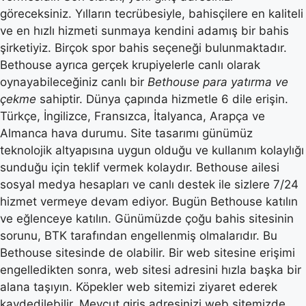
göreceksiniz. Yılların tecrübesiyle, bahisçilere en kaliteli
ve en hızlı hizmeti sunmaya kendini adamış bir bahis
şirketiyiz. Birçok spor bahis seçeneği bulunmaktadır.
Bethouse ayrıca gerçek krupiyelerle canlı olarak
oynayabileceğiniz canlı bir
Bethouse para yatırma ve
çekme
sahiptir. Dünya çapında hizmetle 6 dile erişin.
Türkçe, İngilizce, Fransızca, İtalyanca, Arapça ve
Almanca hava durumu. Site tasarımı günümüz
teknolojik altyapısına uygun olduğu ve kullanım kolaylığı
sunduğu için teklif vermek kolaydır. Bethouse ailesi
sosyal medya hesapları ve canlı destek ile sizlere 7/24
hizmet vermeye devam ediyor. Bugün Bethouse katılın
ve eğlenceye katılın. Günümüzde çoğu bahis sitesinin
sorunu, BTK tarafından engellenmiş olmalarıdır. Bu
Bethouse sitesinde de olabilir. Bir web sitesine erişimi
engelledikten sonra, web sitesi adresini hızla başka bir
alana taşıyın. Köpekler web sitemizi ziyaret ederek
kaydedilebilir. Mevcut giriş adresinizi web sitemizde