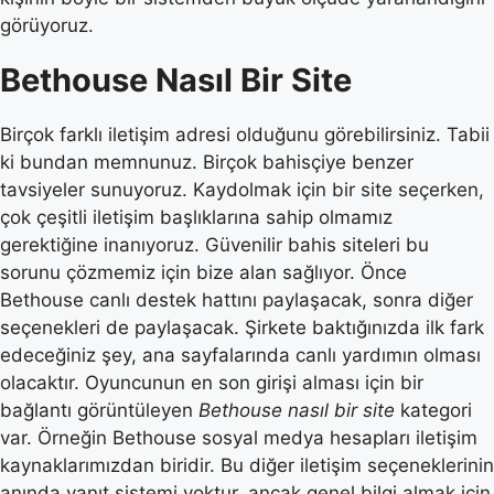
görüyoruz.
Bethouse Nasıl Bir Site
Birçok farklı iletişim adresi olduğunu görebilirsiniz. Tabii
ki bundan memnunuz. Birçok bahisçiye benzer
tavsiyeler sunuyoruz. Kaydolmak için bir site seçerken,
çok çeşitli iletişim başlıklarına sahip olmamız
gerektiğine inanıyoruz. Güvenilir bahis siteleri bu
sorunu çözmemiz için bize alan sağlıyor. Önce
Bethouse canlı destek hattını paylaşacak, sonra diğer
seçenekleri de paylaşacak. Şirkete baktığınızda ilk fark
edeceğiniz şey, ana sayfalarında canlı yardımın olması
olacaktır. Oyuncunun en son girişi alması için bir
bağlantı görüntüleyen
Bethouse nasıl bir site
kategori
var. Örneğin Bethouse sosyal medya hesapları iletişim
kaynaklarımızdan biridir. Bu diğer iletişim seçeneklerinin
anında yanıt sistemi yoktur, ancak genel bilgi almak için