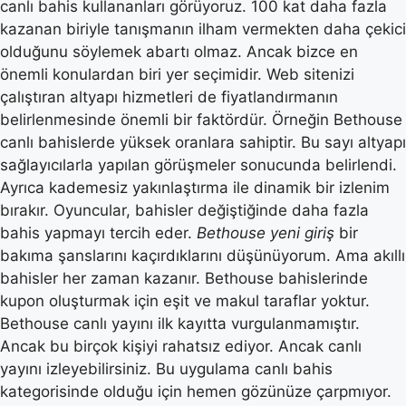
canlı bahis kullananları görüyoruz. 100 kat daha fazla
kazanan biriyle tanışmanın ilham vermekten daha çekici
olduğunu söylemek abartı olmaz. Ancak bizce en
önemli konulardan biri yer seçimidir. Web sitenizi
çalıştıran altyapı hizmetleri de fiyatlandırmanın
belirlenmesinde önemli bir faktördür. Örneğin Bethouse
canlı bahislerde yüksek oranlara sahiptir. Bu sayı altyapı
sağlayıcılarla yapılan görüşmeler sonucunda belirlendi.
Ayrıca kademesiz yakınlaştırma ile dinamik bir izlenim
bırakır. Oyuncular, bahisler değiştiğinde daha fazla
bahis yapmayı tercih eder.
Bethouse yeni giriş
bir
bakıma şanslarını kaçırdıklarını düşünüyorum. Ama akıllı
bahisler her zaman kazanır. Bethouse bahislerinde
kupon oluşturmak için eşit ve makul taraflar yoktur.
Bethouse canlı yayını ilk kayıtta vurgulanmamıştır.
Ancak bu birçok kişiyi rahatsız ediyor. Ancak canlı
yayını izleyebilirsiniz. Bu uygulama canlı bahis
kategorisinde olduğu için hemen gözünüze çarpmıyor.