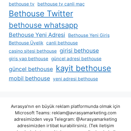
bethouse tv
bethouse tv canli maç
Bethouse Twitter
bethouse whatsapp
Bethouse Yeni Adresi
Bethouse Yeni Giriş
Bethouse Üyelik
canli bethouse
girisi bethouse
casino sitesi bethouse
giris yap bethouse
güncel adresi bethouse
kayit bethouse
güncel bethouse
mobil bethouse
yeni adresi bethouse
Avrasya'nın en büyük reklam platformunda olmak için
Microsoft Teams:
reklam@avrasyamarketing.com
adresimizden veya Telegram: @Avrasyamarketing
adresimizden irtibat kurabilirsiniz. (Tek iletişim