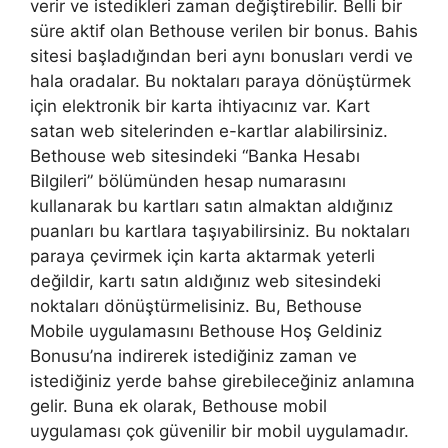
verir ve istedikleri zaman değiştirebilir. Belli bir
süre aktif olan Bethouse verilen bir bonus. Bahis
sitesi başladığından beri aynı bonusları verdi ve
hala oradalar. Bu noktaları paraya dönüştürmek
için elektronik bir karta ihtiyacınız var. Kart
satan web sitelerinden e-kartlar alabilirsiniz.
Bethouse web sitesindeki “Banka Hesabı
Bilgileri” bölümünden hesap numarasını
kullanarak bu kartları satın almaktan aldığınız
puanları bu kartlara taşıyabilirsiniz. Bu noktaları
paraya çevirmek için karta aktarmak yeterli
değildir, kartı satın aldığınız web sitesindeki
noktaları dönüştürmelisiniz. Bu, Bethouse
Mobile uygulamasını Bethouse Hoş Geldiniz
Bonusu’na indirerek istediğiniz zaman ve
istediğiniz yerde bahse girebileceğiniz anlamına
gelir. Buna ek olarak, Bethouse mobil
uygulaması çok güvenilir bir mobil uygulamadır.