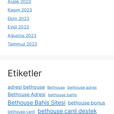
Aralık 2023
Kasım 2023
Ekim 2023
Eylül 2023
Ağustos 2023
Temmuz 2023
Etiketler
adresi bethouse
Bethouse
bethouse adres
Bethouse Adresi
bethouse bahis
Bethouse Bahis Sitesi
bethouse bonus
bethouse canli destek
bethouse canli