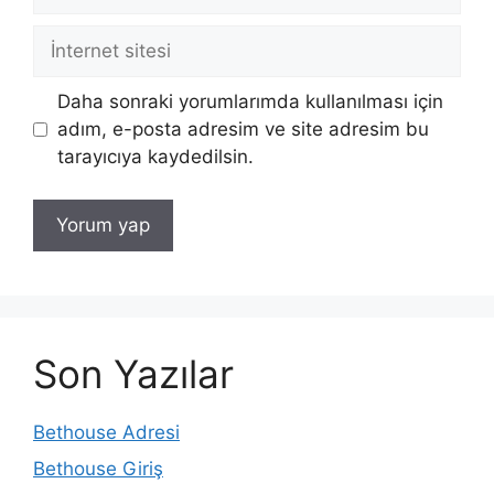
posta
İnternet
sitesi
Daha sonraki yorumlarımda kullanılması için
adım, e-posta adresim ve site adresim bu
tarayıcıya kaydedilsin.
Son Yazılar
Bethouse Adresi
Bethouse Giriş