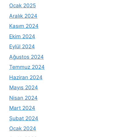
Ocak 2025
Aralık 2024
Kasım 2024
Ekim 2024
Eylül 2024
Ağustos 2024
Temmuz 2024
Haziran 2024
Mayıs 2024
Nisan 2024
Mart 2024
Şubat 2024
Ocak 2024