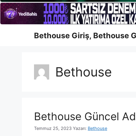
İçeriğe
Bethouse Giriş, Bethouse G
atla
Bethouse
Bethouse Güncel Ad
Temmuz 25, 2023
Yazarı:
Bethouse