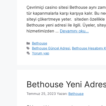
Çevrimiçi casino sitesi Bethouse aynı zama
tür kapanmalarla karşı karşıya kalır. Bu n
siteyi çökertmeye yeter. siteden özellikle
Bethouse yeni adresi ile ilgili. Üyeler, si
hizmetimizden …
Devamını oku…
Kategoriler
Bethouse
Etiketler
Bethouse Güncel Adresi
,
Bethouse Hesabımı 
Yorum yap
Bethouse Yeni Adres
Temmuz 25, 2023
Yazarı:
Bethouse