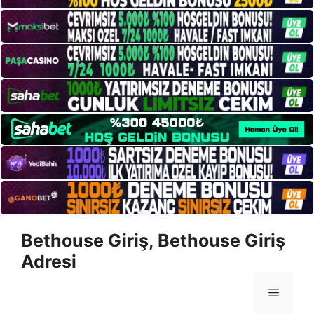
İçeriğe
Bethouse Giriş, Bethouse Giriş
atla
Adresi
Menü