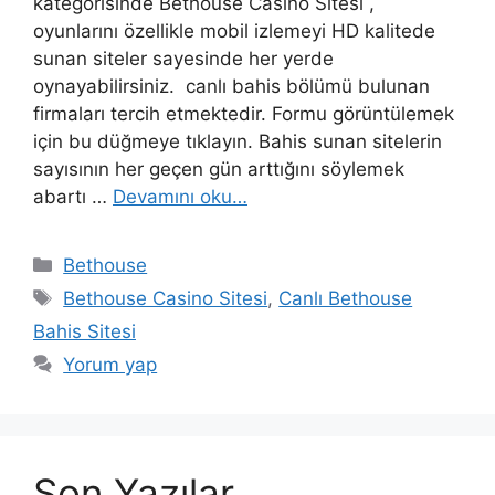
kategorisinde Bethouse Casino Sitesi ,
oyunlarını özellikle mobil izlemeyi HD kalitede
sunan siteler sayesinde her yerde
oynayabilirsiniz. canlı bahis bölümü bulunan
firmaları tercih etmektedir. Formu görüntülemek
için bu düğmeye tıklayın. Bahis sunan sitelerin
sayısının her geçen gün arttığını söylemek
abartı …
Devamını oku…
Kategoriler
Bethouse
Etiketler
Bethouse Casino Sitesi
,
Canlı Bethouse
Bahis Sitesi
Yorum yap
Son Yazılar