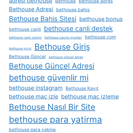
adresi bethouse
Bethouse
bethouse adres
Bethouse Adresi
bethouse bahis
Bethouse Bahis Sitesi
bethouse bonus
bethouse canli destek
bethouse canli
bethouse com
bethouse canlı casino
bethouse casino oyunları
Bethouse Giriş
bethouse girisi
Bethouse Güncel
bethouse güncel adres
Bethouse Güncel Adresi
bethouse güvenlir mi
bethouse instagram
Bethouse Kayıt
bethouse maç izle
bethouse maç izleme
Bethouse Nasıl Bir Site
bethouse para yatirma
bethouse para çekme