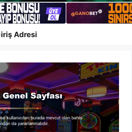
iriş Adresi