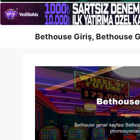
İçeriğe
Bethouse Giriş, Bethouse G
atla