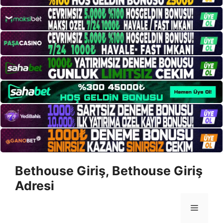
İçeriğe
Bethouse Giriş, Bethouse Giriş
atla
Adresi
Menü