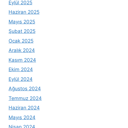
Eylül 2025
Haziran 2025
Mayıs 2025
Şubat 2025
Ocak 2025
Aralık 2024
Kasım 2024
Ekim 2024
Eylül 2024
Ağustos 2024
Temmuz 2024
Haziran 2024
Mayıs 2024
Nisan 2024