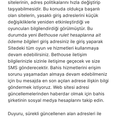
sitelerinin, adres politikalarını hızla değiştirip
taşıyabilmesidir. Bu konuda oldukça başarılı
olan sitelerin, yasaklı giriş adreslerini küçük
değişikliklerle yeniden etkinleştirdiği ve
oyuncuları bilgilendirdiği görülmüştür. Bu
durumda yeni
Bethouse rulet hesaplarına ait
ödeme bilgileri
giriş adresiniz ile giriş yaparak
Sitedeki tüm oyun ve hizmetleri kullanmaya
devam edebilirsiniz. Bethouse iletişim
bilgilerinizle sizinle iletişime geçecek ve size
SMS gönderecektir. Bahis hizmetlerini erişim
sorunu yaşamadan almaya devam edebilmeniz
için bu mesajda en son açılan adrese ilişkin bilgi
göndermek istiyoruz. Web sitesi adresi
güncellemelerinden haberdar olmak için bahis
şirketinin sosyal medya hesaplarını takip edin.
Duyuru, sürekli güncellenen alan adresleri ile