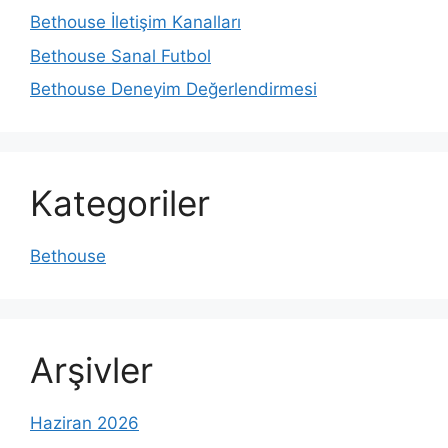
Bethouse İletişim Kanalları
Bethouse Sanal Futbol
Bethouse Deneyim Değerlendirmesi
Kategoriler
Bethouse
Arşivler
Haziran 2026