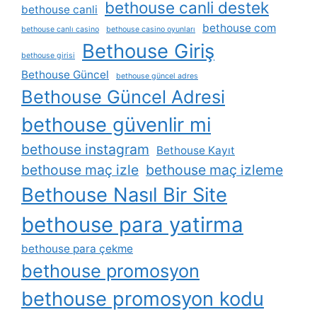
bethouse canli destek
bethouse canli
bethouse com
bethouse canlı casino
bethouse casino oyunları
Bethouse Giriş
bethouse girisi
Bethouse Güncel
bethouse güncel adres
Bethouse Güncel Adresi
bethouse güvenlir mi
bethouse instagram
Bethouse Kayıt
bethouse maç izle
bethouse maç izleme
Bethouse Nasıl Bir Site
bethouse para yatirma
bethouse para çekme
bethouse promosyon
bethouse promosyon kodu