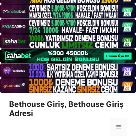
İçeriğe
Bethouse Giriş, Bethouse Giriş
atla
Adresi
Menü