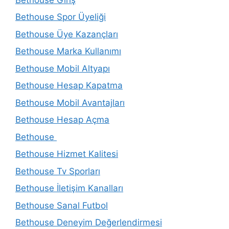
Bethouse Spor Üyeliği
Bethouse Üye Kazançları
Bethouse Marka Kullanımı
Bethouse Mobil Altyapı
Bethouse Hesap Kapatma
Bethouse Mobil Avantajları
Bethouse Hesap Açma
Bethouse
Bethouse Hizmet Kalitesi
Bethouse Tv Sporları
Bethouse İletişim Kanalları
Bethouse Sanal Futbol
Bethouse Deneyim Değerlendirmesi