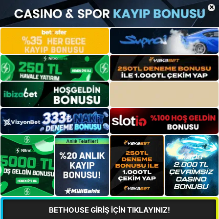
×
BETHOUSE GİRİŞ İÇİN TIKLAYINIZ!