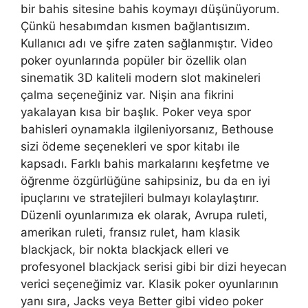
bir bahis sitesine bahis koymayı düşünüyorum.
Çünkü hesabımdan kısmen bağlantısızım.
Kullanıcı adı ve şifre zaten sağlanmıştır. Video
poker oyunlarında popüler bir özellik olan
sinematik 3D kaliteli modern slot makineleri
çalma seçeneğiniz var. Nişin ana fikrini
yakalayan kısa bir başlık. Poker veya spor
bahisleri oynamakla ilgileniyorsanız, Bethouse
sizi ödeme seçenekleri ve spor kitabı ile
kapsadı. Farklı bahis markalarını keşfetme ve
öğrenme özgürlüğüne sahipsiniz, bu da en iyi
ipuçlarını ve stratejileri bulmayı kolaylaştırır.
Düzenli oyunlarımıza ek olarak, Avrupa ruleti,
amerikan ruleti, fransız rulet, ham klasik
blackjack, bir nokta blackjack elleri ve
profesyonel blackjack serisi gibi bir dizi heyecan
verici seçeneğimiz var. Klasik poker oyunlarının
yanı sıra, Jacks veya Better gibi video poker