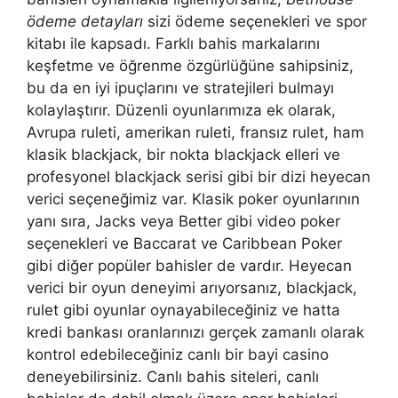
ödeme detayları
sizi ödeme seçenekleri ve spor
kitabı ile kapsadı. Farklı bahis markalarını
keşfetme ve öğrenme özgürlüğüne sahipsiniz,
bu da en iyi ipuçlarını ve stratejileri bulmayı
kolaylaştırır. Düzenli oyunlarımıza ek olarak,
Avrupa ruleti, amerikan ruleti, fransız rulet, ham
klasik blackjack, bir nokta blackjack elleri ve
profesyonel blackjack serisi gibi bir dizi heyecan
verici seçeneğimiz var. Klasik poker oyunlarının
yanı sıra, Jacks veya Better gibi video poker
seçenekleri ve Baccarat ve Caribbean Poker
gibi diğer popüler bahisler de vardır. Heyecan
verici bir oyun deneyimi arıyorsanız, blackjack,
rulet gibi oyunlar oynayabileceğiniz ve hatta
kredi bankası oranlarınızı gerçek zamanlı olarak
kontrol edebileceğiniz canlı bir bayi casino
deneyebilirsiniz. Canlı bahis siteleri, canlı