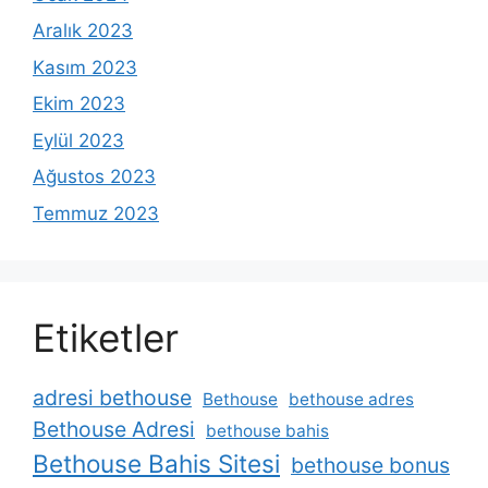
Aralık 2023
Kasım 2023
Ekim 2023
Eylül 2023
Ağustos 2023
Temmuz 2023
Etiketler
adresi bethouse
Bethouse
bethouse adres
Bethouse Adresi
bethouse bahis
Bethouse Bahis Sitesi
bethouse bonus