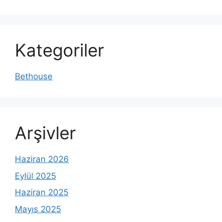
Kategoriler
Bethouse
Arşivler
Haziran 2026
Eylül 2025
Haziran 2025
Mayıs 2025