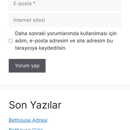
posta
İnternet
sitesi
Daha sonraki yorumlarımda kullanılması için
adım, e-posta adresim ve site adresim bu
tarayıcıya kaydedilsin.
Son Yazılar
Bethouse Adresi
Bethouse Giriş