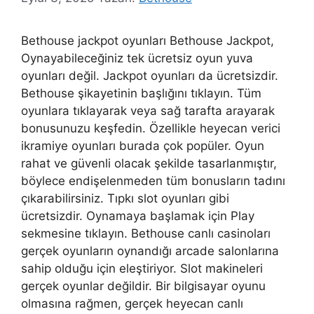
Bethouse jackpot oyunları Bethouse Jackpot,
Oynayabileceğiniz tek ücretsiz oyun yuva
oyunları değil. Jackpot oyunları da ücretsizdir.
Bethouse şikayetinin başlığını tıklayın. Tüm
oyunlara tıklayarak veya sağ tarafta arayarak
bonusunuzu keşfedin. Özellikle heyecan verici
ikramiye oyunları burada çok popüler. Oyun
rahat ve güvenli olacak şekilde tasarlanmıştır,
böylece endişelenmeden tüm bonusların tadını
çıkarabilirsiniz. Tıpkı slot oyunları gibi
ücretsizdir. Oynamaya başlamak için Play
sekmesine tıklayın. Bethouse canlı casinoları
gerçek oyunların oynandığı arcade salonlarına
sahip olduğu için eleştiriyor. Slot makineleri
gerçek oyunlar değildir. Bir bilgisayar oyunu
olmasına rağmen, gerçek heyecan canlı