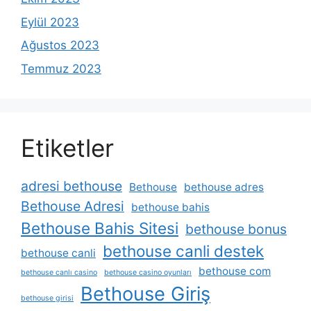
Eylül 2023
Ağustos 2023
Temmuz 2023
Etiketler
adresi bethouse
Bethouse
bethouse adres
Bethouse Adresi
bethouse bahis
Bethouse Bahis Sitesi
bethouse bonus
bethouse canli destek
bethouse canli
bethouse com
bethouse canlı casino
bethouse casino oyunları
Bethouse Giriş
bethouse girisi