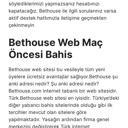
söylediklerimizi yapmazsanız hesabınızı
kapatacağız. Bethouse ile ilgili sorularınız varsa
aktif destek hattımızla iletişime geçmekten
çekinmeyin
Bethouse Web Maç
Öncesi Bahis
Bethouse web sitesi bu vesileyle tüm yeni
üyelere ücretsiz avantajlar sağlıyor.Bethouse şu
anki adresi nedir? Şu anki adresi nedir?
Bethouse.com internet tabanlı bir web sitesidir.
Türk Bethouse web sitesi en iyisidir. Türkiye’deki
diğer yabancı bahis sitelerinde olduğu gibi ilk
tercihler mevcut olan sitelere göre
yapılmaktadır. Yasağın ardından firma genel
merkezini değiştirerek Türk internet