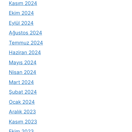
Kasım 2024
Ekim 2024
Eylül 2024
Ağustos 2024
Temmuz 2024
Haziran 2024
Mayıs 2024
Nisan 2024
Mart 2024
Şubat 2024
Ocak 2024
Aralık 2023
Kasım 2023
Ekim 2023