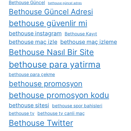
Bethouse Güncel
bethouse güncel adres
Bethouse Güncel Adresi
bethouse güvenlir mi
bethouse instagram
Bethouse Kayıt
bethouse maç izle
bethouse maç izleme
Bethouse Nasıl Bir Site
bethouse para yatirma
bethouse para çekme
bethouse promosyon
bethouse promosyon kodu
bethouse sitesi
bethouse spor bahisleri
bethouse tv
bethouse tv canli maç
Bethouse Twitter