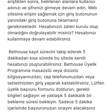
eriştikten sonra, belirlenen alanlara kullanıcı
adınızı ve şifrenizi girmeye devam edin. Web
sitesine erişim sağlamak için giriş butonunun
yanındaki giriş butonuna tıklamanız
gerekmektedir. Hesabınızın zaten kurulu olup
olmadığını doğrulayabilir misiniz? Hesabınızı
kullanmaya devam edebilirsiniz
Bethouse kayıt sürecini takip ederek 5
dakikadan kısa sürede bu sitede kendi
hesabınızı oluşturabilirsiniz. Bethouse Üyelik
Programına masaüstü veya dizüstü
bilgisayarınızdan, cep telefonunuzdan veya
tabletinizden giriş yaparak katılabilirsiniz. Lütfen
üyelik başvuru formunu doldurun, gerekli
bilgileri sağlayın ve yaklaşık 5 dakikalık bir
bekleme süresi bekleyin. Sadece 5 dakika
içerisinde başvurunuzun onayını alacaksınız