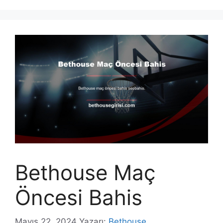
Bethouse Maç
Öncesi Bahis
Mayıs 22, 2024
Yazarı:
Bethouse