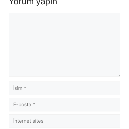
Yorum yapın
Yorum
İsim
E-
posta
İnternet
sitesi