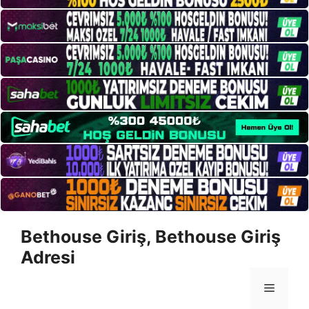
İçeriğe
Bethouse Giriş, Bethouse Giriş
atla
Adresi
Menü