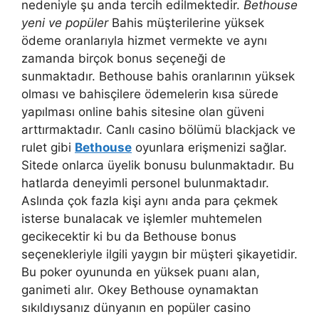
nedeniyle şu anda tercih edilmektedir.
Bethouse
yeni ve popüler
Bahis müşterilerine yüksek
ödeme oranlarıyla hizmet vermekte ve aynı
zamanda birçok bonus seçeneği de
sunmaktadır. Bethouse bahis oranlarının yüksek
olması ve bahisçilere ödemelerin kısa sürede
yapılması online bahis sitesine olan güveni
arttırmaktadır. Canlı casino bölümü blackjack ve
rulet gibi
Bethouse
oyunlara erişmenizi sağlar.
Sitede onlarca üyelik bonusu bulunmaktadır. Bu
hatlarda deneyimli personel bulunmaktadır.
Aslında çok fazla kişi aynı anda para çekmek
isterse bunalacak ve işlemler muhtemelen
gecikecektir ki bu da Bethouse bonus
seçenekleriyle ilgili yaygın bir müşteri şikayetidir.
Bu poker oyununda en yüksek puanı alan,
ganimeti alır. Okey Bethouse oynamaktan
sıkıldıysanız dünyanın en popüler casino