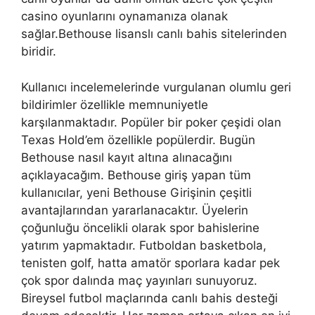
casino oyunlarını oynamanıza olanak
sağlar.Bethouse lisanslı canlı bahis sitelerinden
biridir.
Kullanıcı incelemelerinde vurgulanan olumlu geri
bildirimler özellikle memnuniyetle
karşılanmaktadır. Popüler bir poker çeşidi olan
Texas Hold’em özellikle popülerdir. Bugün
Bethouse nasıl kayıt altına alınacağını
açıklayacağım. Bethouse giriş yapan tüm
kullanıcılar, yeni Bethouse Girişinin çeşitli
avantajlarından yararlanacaktır. Üyelerin
çoğunluğu öncelikli olarak spor bahislerine
yatırım yapmaktadır. Futboldan basketbola,
tenisten golf, hatta amatör sporlara kadar pek
çok spor dalında maç yayınları sunuyoruz.
Bireysel futbol maçlarında canlı bahis desteği