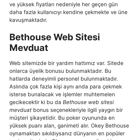
ve yüksek fiyatları nedeniyle her geçen gün
daha fazla kullanıcıyı kendine çekmekte ve üne
kavuşmaktadır.
Bethouse Web Sitesi
Mevduat
Web sitemizde bir yardım hattımız var. Sitede
onlarca üyelik bonusu bulunmaktadır. Bu
hatlarda deneyimli personel bulunmaktadır.
Aslında çok fazla kişi aynı anda para çekmek
isterse bunalacak ve işlemler muhtemelen
gecikecektir ki bu da
Bethouse web sitesi
mevduat
bonus seçenekleriyle ilgili yaygın bir
müşteri şikayetidir. Bu poker oyununda en
yüksek puanı alan, ganimeti alır. Okey Bethouse
oynamaktan sıkıldıysanız dünyanın en popüler