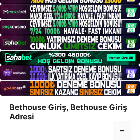
İçeriğe
Bethouse Giriş, Bethouse Giriş
atla
Adresi
Menü