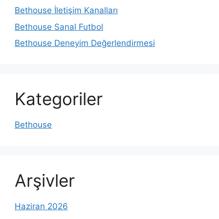
Bethouse İletişim Kanalları
Bethouse Sanal Futbol
Bethouse Deneyim Değerlendirmesi
Kategoriler
Bethouse
Arşivler
Haziran 2026