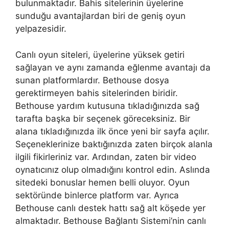
bulunmaktadır. Bahis sitelerinin üyelerine
sunduğu avantajlardan biri de geniş oyun
yelpazesidir.
Canlı oyun siteleri, üyelerine yüksek getiri
sağlayan ve aynı zamanda eğlenme avantajı da
sunan platformlardır. Bethouse dosya
gerektirmeyen bahis sitelerinden biridir.
Bethouse yardım kutusuna tıkladığınızda sağ
tarafta başka bir seçenek göreceksiniz. Bir
alana tıkladığınızda ilk önce yeni bir sayfa açılır.
Seçeneklerinize baktığınızda zaten birçok alanla
ilgili fikirleriniz var. Ardından, zaten bir video
oynatıcınız olup olmadığını kontrol edin. Aslında
sitedeki bonuslar hemen belli oluyor. Oyun
sektöründe binlerce platform var. Ayrıca
Bethouse canlı destek hattı sağ alt köşede yer
almaktadır. Bethouse Bağlantı Sistemi’nin canlı