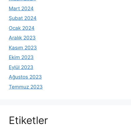
Mart 2024
Şubat 2024
Ocak 2024
Aralık 2023
Kasım 2023
Ekim 2023
Eylül 2023
Ağustos 2023
Temmuz 2023
Etiketler