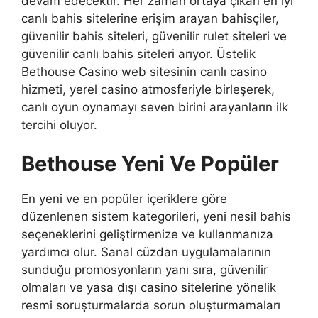
devam edecektir. Her zaman ortaya çıkan en iyi
canlı bahis sitelerine erişim arayan bahisçiler,
güvenilir bahis siteleri, güvenilir rulet siteleri ve
güvenilir canlı bahis siteleri arıyor. Üstelik
Bethouse Casino web sitesinin canlı casino
hizmeti, yerel casino atmosferiyle birleşerek,
canlı oyun oynamayı seven birini arayanların ilk
tercihi oluyor.
Bethouse Yeni Ve Popüler
En yeni ve en popüler içeriklere göre
düzenlenen sistem kategorileri, yeni nesil bahis
seçeneklerini geliştirmenize ve kullanmanıza
yardımcı olur. Sanal cüzdan uygulamalarının
sunduğu promosyonların yanı sıra, güvenilir
olmaları ve yasa dışı casino sitelerine yönelik
resmi soruşturmalarda sorun oluşturmamaları