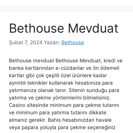
Bethouse Mevduat
Şubat 7, 2024
Yazarı:
Bethouse
Bethouse mevduat Bethouse Mevduat, kredi ve
banka kartlarından e-cüzdanlar ve ön ödemeli
kartlar gibi çok çeşitli özel ürünlere kadar
ayrıntılı teknikler kullanarak hesabınıza para
yatırmanıza olanak tanır. Sitenin sunduğu para
yatırma ve çekme yöntemlerini bilmelisiniz.
Casino sitesinde minimum para çekme tutarını
ve minimum para yatırma tutarını dikkate
almanız gerekir. Bahis hesabınızdan havale
veya papara yoluyla para çekme seçeneğiniz