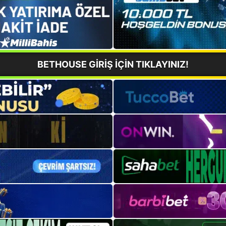
BETHOUSE GİRİŞ İÇİN TIKLAYINIZ!