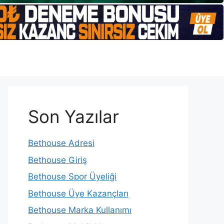
Son Yazılar
Bethouse Adresi
Bethouse Giriş
Bethouse Spor Üyeliği
Bethouse Üye Kazançları
Bethouse Marka Kullanımı