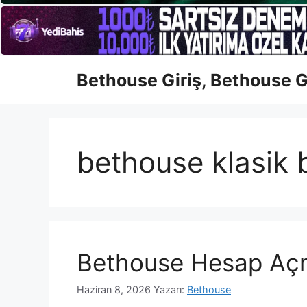
İçeriğe
Bethouse Giriş, Bethouse G
atla
bethouse klasik 
Bethouse Hesap Aç
Haziran 8, 2026
Yazarı:
Bethouse