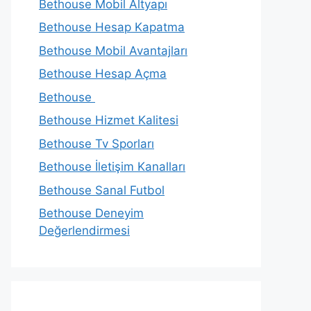
Bethouse Mobil Altyapı
Bethouse Hesap Kapatma
Bethouse Mobil Avantajları
Bethouse Hesap Açma
Bethouse
Bethouse Hizmet Kalitesi
Bethouse Tv Sporları
Bethouse İletişim Kanalları
Bethouse Sanal Futbol
Bethouse Deneyim
Değerlendirmesi