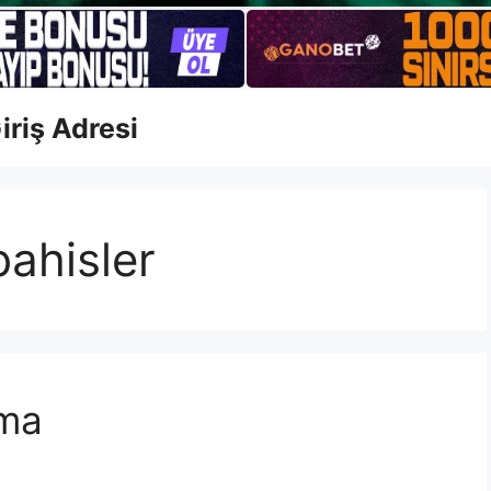
iriş Adresi
bahisler
ma