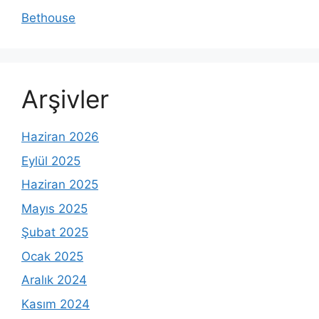
Bethouse
Arşivler
Haziran 2026
Eylül 2025
Haziran 2025
Mayıs 2025
Şubat 2025
Ocak 2025
Aralık 2024
Kasım 2024