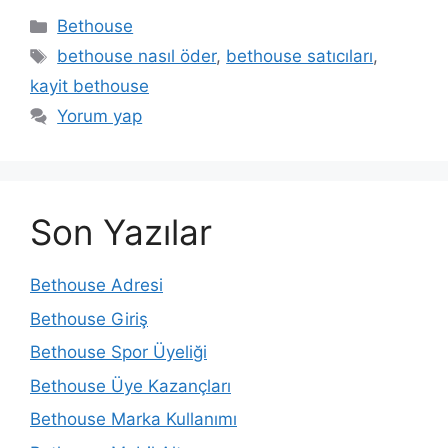
Kategoriler
Bethouse
Etiketler
bethouse nasıl öder
,
bethouse satıcıları
,
kayit bethouse
Yorum yap
Son Yazılar
Bethouse Adresi
Bethouse Giriş
Bethouse Spor Üyeliği
Bethouse Üye Kazançları
Bethouse Marka Kullanımı