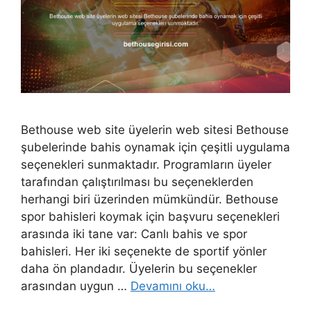
Bethouse web site üyelerin web sitesi Bethouse
şubelerinde bahis oynamak için çeşitli uygulama
seçenekleri sunmaktadır. Programların üyeler
tarafından çalıştırılması bu seçeneklerden
herhangi biri üzerinden mümkündür. Bethouse
spor bahisleri koymak için başvuru seçenekleri
arasında iki tane var: Canlı bahis ve spor
bahisleri. Her iki seçenekte de sportif yönler
daha ön plandadır. Üyelerin bu seçenekler
arasından uygun …
Devamını oku…