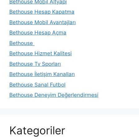
Bethouse Mobil Altyapı
Bethouse Hesap Kapatma
Bethouse Mobil Avantajları
Bethouse Hesap Açma
Bethouse
Bethouse Hizmet Kalitesi
Bethouse Tv Sporları
Bethouse İletişim Kanalları
Bethouse Sanal Futbol
Bethouse Deneyim Değerlendirmesi
Kategoriler