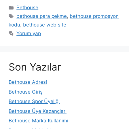
Kategoriler
Bethouse
Etiketler
bethouse para çekme
,
bethouse promosyon
kodu
,
bethouse web site
Yorum yap
Son Yazılar
Bethouse Adresi
Bethouse Giriş
Bethouse Spor Üyeliği
Bethouse Üye Kazançları
Bethouse Marka Kullanımı