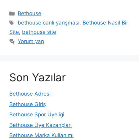
Kategoriler
Bethouse
Etiketler
bethouse canlı yarışması
,
Bethouse Nasıl Bir
Site
,
bethouse site
Yorum yap
Son Yazılar
Bethouse Adresi
Bethouse Giriş
Bethouse Spor Üyeliği
Bethouse Üye Kazançları
Bethouse Marka Kullanımı