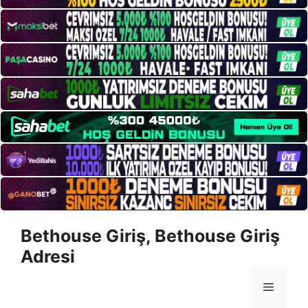
İçeriğe
Bethouse Giriş, Bethouse Giriş
atla
Adresi
Menü