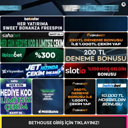
×
BETHOUSE GİRİŞ İÇİN TIKLAYINIZ!