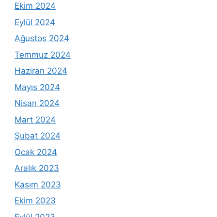
Ekim 2024
Eylül 2024
Ağustos 2024
Temmuz 2024
Haziran 2024
Mayıs 2024
Nisan 2024
Mart 2024
Şubat 2024
Ocak 2024
Aralık 2023
Kasım 2023
Ekim 2023
Eylül 2023