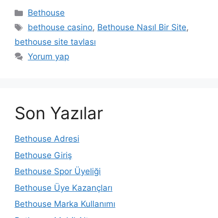
Kategoriler
Bethouse
Etiketler
bethouse casino
,
Bethouse Nasıl Bir Site
,
bethouse site tavlası
Yorum yap
Son Yazılar
Bethouse Adresi
Bethouse Giriş
Bethouse Spor Üyeliği
Bethouse Üye Kazançları
Bethouse Marka Kullanımı