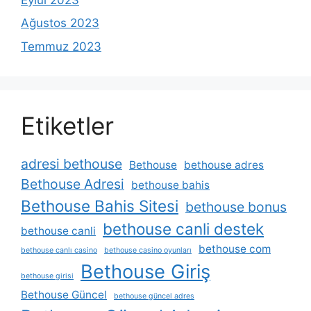
Ağustos 2023
Temmuz 2023
Etiketler
adresi bethouse
Bethouse
bethouse adres
Bethouse Adresi
bethouse bahis
Bethouse Bahis Sitesi
bethouse bonus
bethouse canli destek
bethouse canli
bethouse com
bethouse canlı casino
bethouse casino oyunları
Bethouse Giriş
bethouse girisi
Bethouse Güncel
bethouse güncel adres