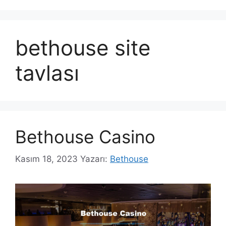
bethouse site
tavlası
Bethouse Casino
Kasım 18, 2023
Yazarı:
Bethouse