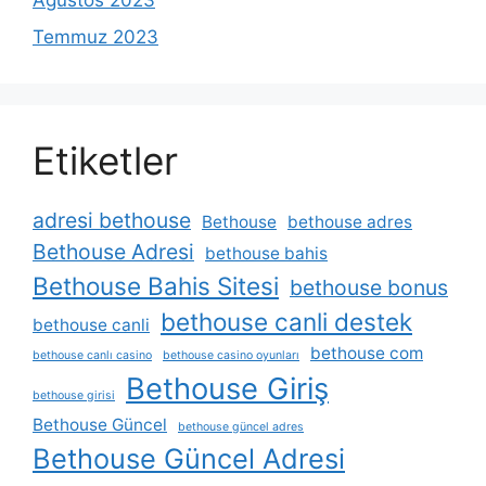
Ağustos 2023
Temmuz 2023
Etiketler
adresi bethouse
Bethouse
bethouse adres
Bethouse Adresi
bethouse bahis
Bethouse Bahis Sitesi
bethouse bonus
bethouse canli destek
bethouse canli
bethouse com
bethouse canlı casino
bethouse casino oyunları
Bethouse Giriş
bethouse girisi
Bethouse Güncel
bethouse güncel adres
Bethouse Güncel Adresi