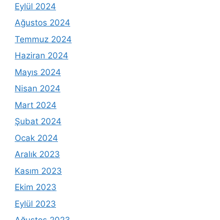
Eylül 2024
Ağustos 2024
Temmuz 2024
Haziran 2024
Mayıs 2024
Nisan 2024
Mart 2024
Şubat 2024
Ocak 2024
Aralık 2023
Kasım 2023
Ekim 2023
Eylül 2023