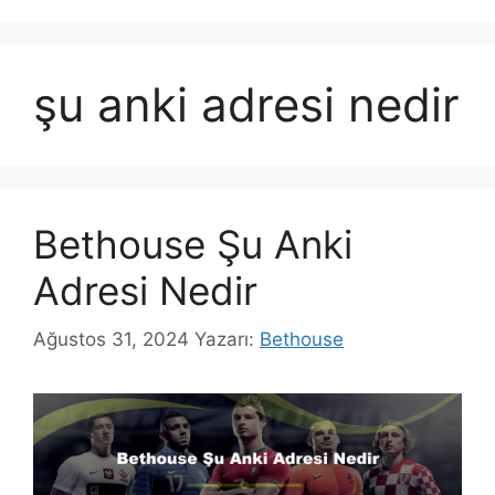
şu anki adresi nedir
Bethouse Şu Anki
Adresi Nedir
Ağustos 31, 2024
Yazarı:
Bethouse