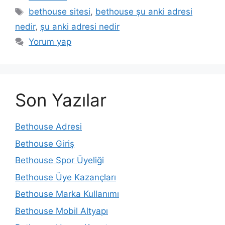
Etiketler
bethouse sitesi
,
bethouse şu anki adresi
nedir
,
şu anki adresi nedir
Yorum yap
Son Yazılar
Bethouse Adresi
Bethouse Giriş
Bethouse Spor Üyeliği
Bethouse Üye Kazançları
Bethouse Marka Kullanımı
Bethouse Mobil Altyapı