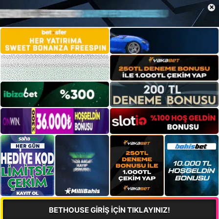
×
BETHOUSE GİRİŞ İÇİN TIKLAYINIZ!