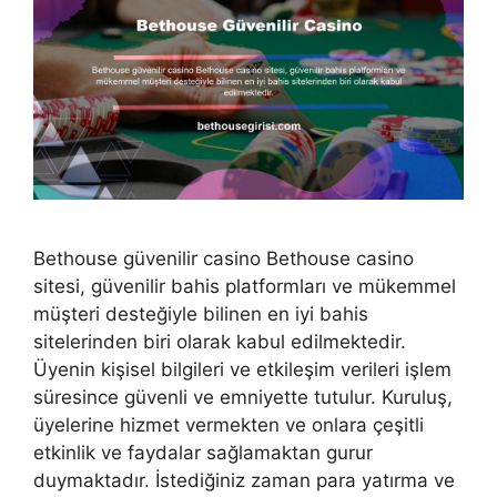
Bethouse güvenilir casino Bethouse casino
sitesi, güvenilir bahis platformları ve mükemmel
müşteri desteğiyle bilinen en iyi bahis
sitelerinden biri olarak kabul edilmektedir.
Üyenin kişisel bilgileri ve etkileşim verileri işlem
süresince güvenli ve emniyette tutulur. Kuruluş,
üyelerine hizmet vermekten ve onlara çeşitli
etkinlik ve faydalar sağlamaktan gurur
duymaktadır. İstediğiniz zaman para yatırma ve