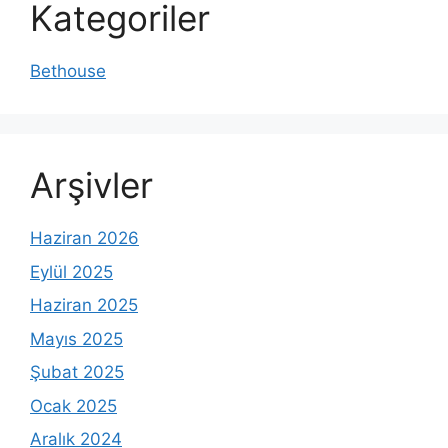
Kategoriler
Bethouse
Arşivler
Haziran 2026
Eylül 2025
Haziran 2025
Mayıs 2025
Şubat 2025
Ocak 2025
Aralık 2024