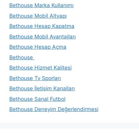
Bethouse Marka Kullanımı
Bethouse Mobil Altyapı
Bethouse Hesap Kapatma
Bethouse Mobil Avantajları
Bethouse Hesap Açma
Bethouse
Bethouse Hizmet Kalitesi
Bethouse Tv Sporları
Bethouse İletişim Kanalları
Bethouse Sanal Futbol
Bethouse Deneyim Değerlendirmesi