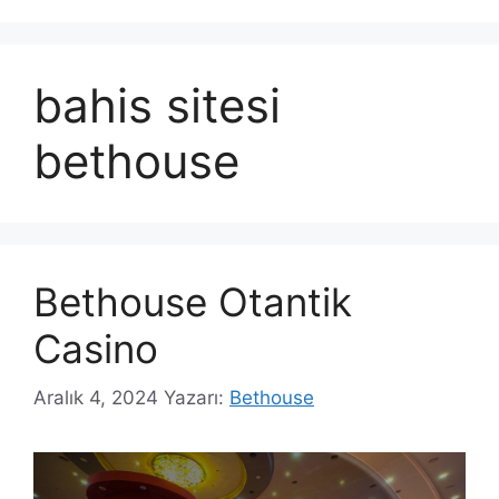
bahis sitesi
bethouse
Bethouse Otantik
Casino
Aralık 4, 2024
Yazarı:
Bethouse