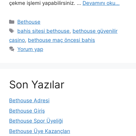
çekme işlemi yapabilirsiniz. …
Devamını oku…
Kategoriler
Bethouse
Etiketler
bahis sitesi bethouse
,
bethouse güvenilir
casino
,
bethouse maç öncesi bahis
Yorum yap
Son Yazılar
Bethouse Adresi
Bethouse Giriş
Bethouse Spor Üyeliği
Bethouse Üye Kazançları