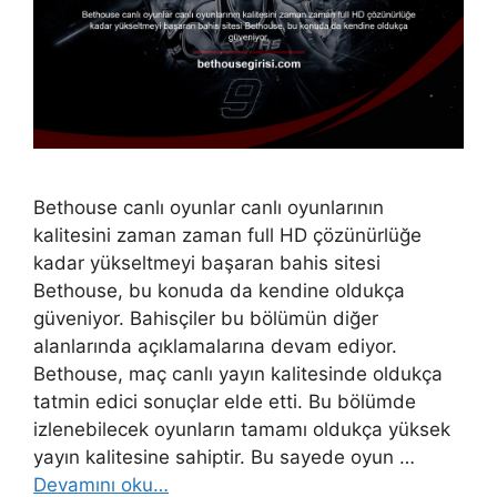
Bethouse canlı oyunlar canlı oyunlarının
kalitesini zaman zaman full HD çözünürlüğe
kadar yükseltmeyi başaran bahis sitesi
Bethouse, bu konuda da kendine oldukça
güveniyor. Bahisçiler bu bölümün diğer
alanlarında açıklamalarına devam ediyor.
Bethouse, maç canlı yayın kalitesinde oldukça
tatmin edici sonuçlar elde etti. Bu bölümde
izlenebilecek oyunların tamamı oldukça yüksek
yayın kalitesine sahiptir. Bu sayede oyun …
Devamını oku…