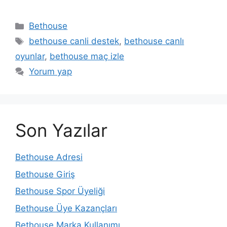
Kategoriler
Bethouse
Etiketler
bethouse canli destek
,
bethouse canlı
oyunlar
,
bethouse maç izle
Yorum yap
Son Yazılar
Bethouse Adresi
Bethouse Giriş
Bethouse Spor Üyeliği
Bethouse Üye Kazançları
Bethouse Marka Kullanımı