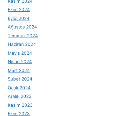
Kasım 2024
Ekim 2024
Eylül 2024
Ağustos 2024
Temmuz 2024
Haziran 2024
Mayıs 2024
Nisan 2024
Mart 2024
Şubat 2024
Ocak 2024
Aralık 2023
Kasım 2023
Ekim 2023