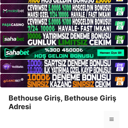
İçeriğe
Bethouse Giriş, Bethouse Giriş
atla
Adresi
Menü