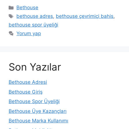
Kategoriler
Bethouse
Etiketler
bethouse adres
,
bethouse çevrimiçi bahis
,
bethouse spor üyeliği
Yorum yap
Son Yazılar
Bethouse Adresi
Bethouse Giriş
Bethouse Spor Üyeliği
Bethouse Üye Kazançları
Bethouse Marka Kullanımı