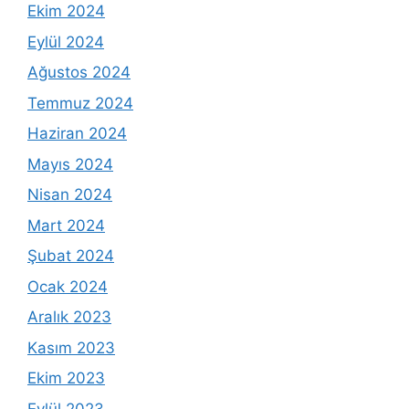
Ekim 2024
Eylül 2024
Ağustos 2024
Temmuz 2024
Haziran 2024
Mayıs 2024
Nisan 2024
Mart 2024
Şubat 2024
Ocak 2024
Aralık 2023
Kasım 2023
Ekim 2023
Eylül 2023