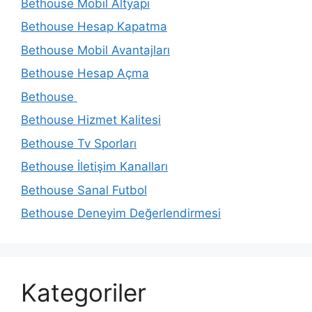
Bethouse Mobil Altyapı
Bethouse Hesap Kapatma
Bethouse Mobil Avantajları
Bethouse Hesap Açma
Bethouse
Bethouse Hizmet Kalitesi
Bethouse Tv Sporları
Bethouse İletişim Kanalları
Bethouse Sanal Futbol
Bethouse Deneyim Değerlendirmesi
Kategoriler