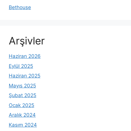
Bethouse
Arşivler
Haziran 2026
Eylül 2025
Haziran 2025
Mayıs 2025
Şubat 2025
Ocak 2025
Aralık 2024
Kasım 2024