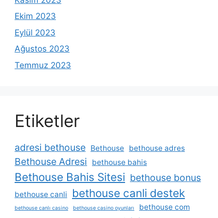
Ekim 2023
Eylül 2023
Ağustos 2023
Temmuz 2023
Etiketler
adresi bethouse
Bethouse
bethouse adres
Bethouse Adresi
bethouse bahis
Bethouse Bahis Sitesi
bethouse bonus
bethouse canli destek
bethouse canli
bethouse com
bethouse canlı casino
bethouse casino oyunları