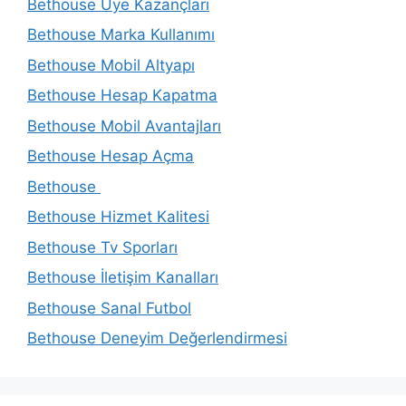
Bethouse Üye Kazançları
Bethouse Marka Kullanımı
Bethouse Mobil Altyapı
Bethouse Hesap Kapatma
Bethouse Mobil Avantajları
Bethouse Hesap Açma
Bethouse
Bethouse Hizmet Kalitesi
Bethouse Tv Sporları
Bethouse İletişim Kanalları
Bethouse Sanal Futbol
Bethouse Deneyim Değerlendirmesi