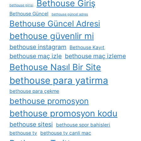
Bethouse Giriş
bethouse girisi
Bethouse Güncel
bethouse güncel adres
Bethouse Güncel Adresi
bethouse güvenlir mi
bethouse instagram
Bethouse Kayıt
bethouse maç izle
bethouse maç izleme
Bethouse Nasıl Bir Site
bethouse para yatirma
bethouse para çekme
bethouse promosyon
bethouse promosyon kodu
bethouse sitesi
bethouse spor bahisleri
bethouse tv
bethouse tv canli maç