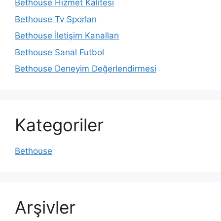
Bethouse Hizmet Kalitesi
Bethouse Tv Sporları
Bethouse İletişim Kanalları
Bethouse Sanal Futbol
Bethouse Deneyim Değerlendirmesi
Kategoriler
Bethouse
Arşivler