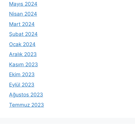
Mayıs 2024
Nisan 2024
Mart 2024
Şubat 2024
Ocak 2024
Aralık 2023
Kasım 2023
Ekim 2023
Eylül 2023
Ağustos 2023
Temmuz 2023