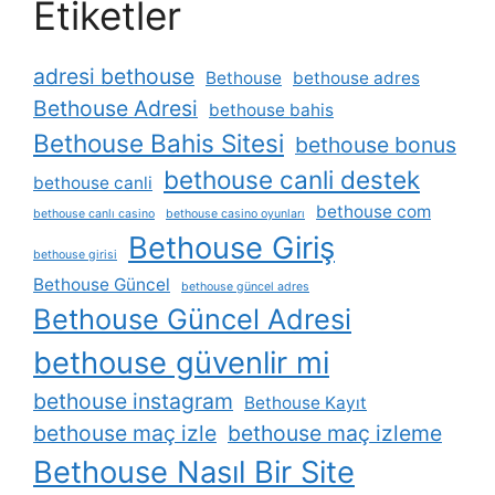
Etiketler
adresi bethouse
Bethouse
bethouse adres
Bethouse Adresi
bethouse bahis
Bethouse Bahis Sitesi
bethouse bonus
bethouse canli destek
bethouse canli
bethouse com
bethouse canlı casino
bethouse casino oyunları
Bethouse Giriş
bethouse girisi
Bethouse Güncel
bethouse güncel adres
Bethouse Güncel Adresi
bethouse güvenlir mi
bethouse instagram
Bethouse Kayıt
bethouse maç izle
bethouse maç izleme
Bethouse Nasıl Bir Site