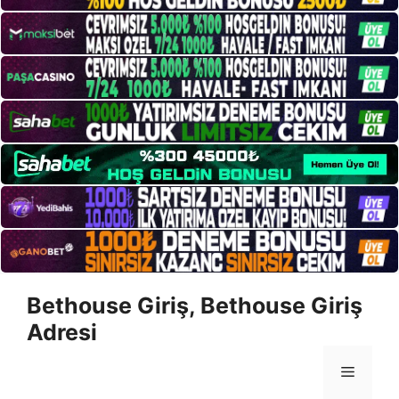
İçeriğe
Bethouse Giriş, Bethouse Giriş
atla
Adresi
Menü