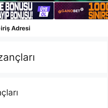
iriş Adresi
ançları
çları