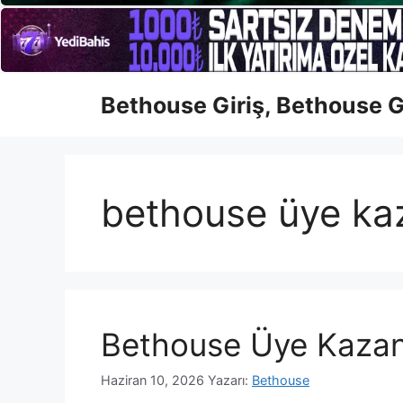
İçeriğe
Bethouse Giriş, Bethouse G
atla
bethouse üye kaz
Bethouse Üye Kazan
Haziran 10, 2026
Yazarı:
Bethouse