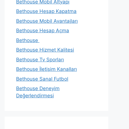
Bethouse Mobil Altyapı
Bethouse Hesap Kapatma
Bethouse Mobil Avantajları
Bethouse Hesap Açma
Bethouse
Bethouse Hizmet Kalitesi
Bethouse Tv Sporları
Bethouse İletişim Kanalları
Bethouse Sanal Futbol
Bethouse Deneyim
Değerlendirmesi