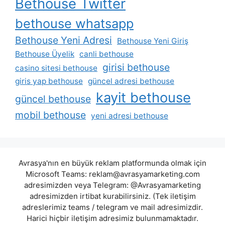
Bethouse Twitter
bethouse whatsapp
Bethouse Yeni Adresi
Bethouse Yeni Giriş
Bethouse Üyelik
canli bethouse
girisi bethouse
casino sitesi bethouse
giris yap bethouse
güncel adresi bethouse
kayit bethouse
güncel bethouse
mobil bethouse
yeni adresi bethouse
Avrasya'nın en büyük reklam platformunda olmak için
Microsoft Teams:
reklam@avrasyamarketing.com
adresimizden veya Telegram: @Avrasyamarketing
adresimizden irtibat kurabilirsiniz. (Tek iletişim
adreslerimiz teams / telegram ve mail adresimizdir.
Harici hiçbir iletişim adresimiz bulunmamaktadır.