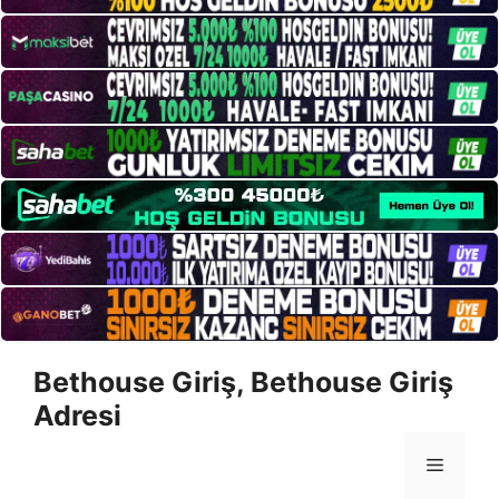
İçeriğe
Bethouse Giriş, Bethouse Giriş
atla
Adresi
Menü