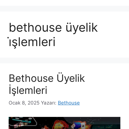
bethouse üyelik
i̇şlemleri
Bethouse Üyelik
İşlemleri
Ocak 8, 2025
Yazarı:
Bethouse