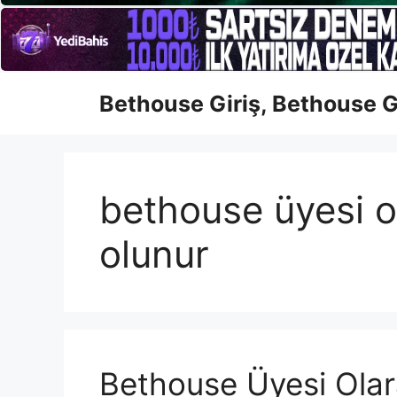
İçeriğe
Bethouse Giriş, Bethouse G
atla
bethouse üyesi ol
olunur
Bethouse Üyesi Olar