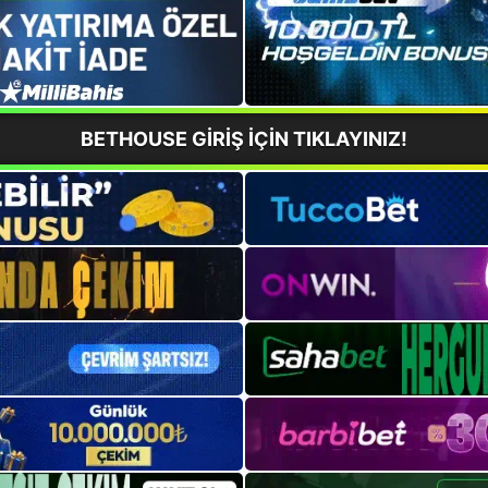
BETHOUSE GİRİŞ İÇİN TIKLAYINIZ!