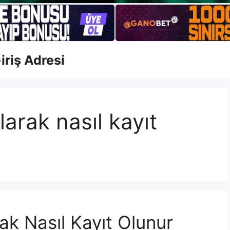
iriş Adresi
arak nasıl kayıt
ak Nasıl Kayıt Olunur