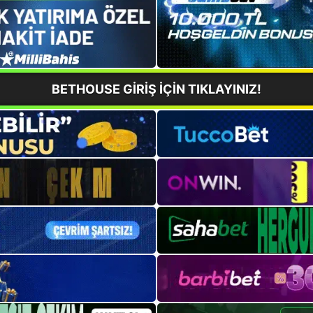
BETHOUSE GİRİŞ İÇİN TIKLAYINIZ!