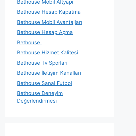
Bethouse Mobil Altyapı
Bethouse Hesap Kapatma
Bethouse Mobil Avantajları
Bethouse Hesap Açma
Bethouse
Bethouse Hizmet Kalitesi
Bethouse Tv Sporları
Bethouse İletişim Kanalları
Bethouse Sanal Futbol
Bethouse Deneyim
Değerlendirmesi