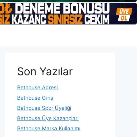
Son Yazılar
Bethouse Adresi
Bethouse Giriş
Bethouse Spor Üyeliği
Bethouse Üye Kazançları
Bethouse Marka Kullanımı