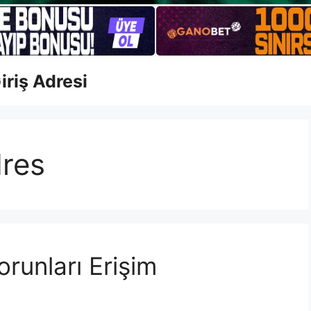
iriş Adresi
dres
runları Erişim