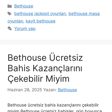
Kategoriler
Bethouse
Etiketler
bethouse jackpot oyunları
,
bethouse masa
oyunları
,
kayit bethouse
Yorum yap
Bethouse Ücretsiz
Bahis Kazançlarını
Çekebilir Miyim
Haziran 28, 2025
Yazarı:
Bethouse
Bethouse ücretsiz bahis kazançlarını çekebilir
miyim Bethouse ücretsiz bahisler, gün boyunca