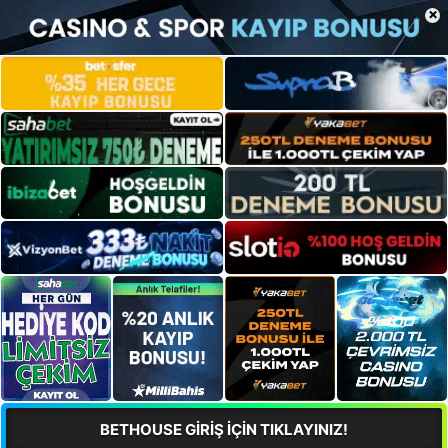
×
BETHOUSE GİRİŞ İÇİN TIKLAYINIZ!