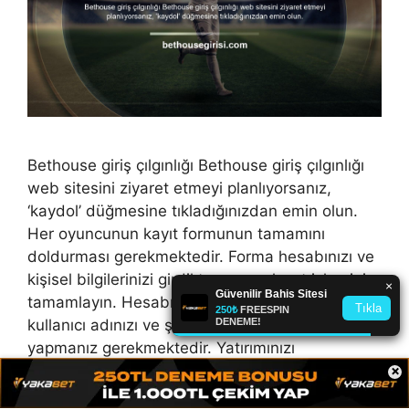
Bethouse giriş çılgınlığı Bethouse giriş çılgınlığı
web sitesini ziyaret etmeyi planlıyorsanız,
‘kaydol’ düğmesine tıkladığınızdan emin olun.
Her oyuncunun kayıt formunun tamamını
doldurması gerekmektedir. Forma hesabınızı ve
kişisel bilgilerinizi girdikten sonra kayıt işlemini
tamamlayın. Hesabınıza erişebilmek için
kullanıcı adınızı ve şifrenizi kullanarak giriş
yapmanız gerekmektedir. Yatırımınızı
tamamlamak için lütfen giriş yapın. Para
×
yatırdıktan sonra web sitesinin …
Devamını