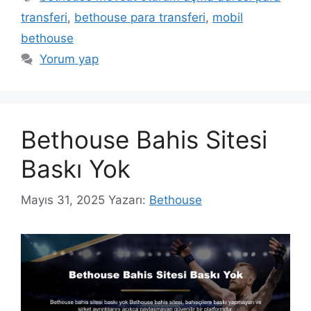
transferi
,
bethouse para transferi
,
mobil
bethouse
Yorum yap
Bethouse Bahis Sitesi
Baskı Yok
Mayıs 31, 2025
Yazarı:
Bethouse