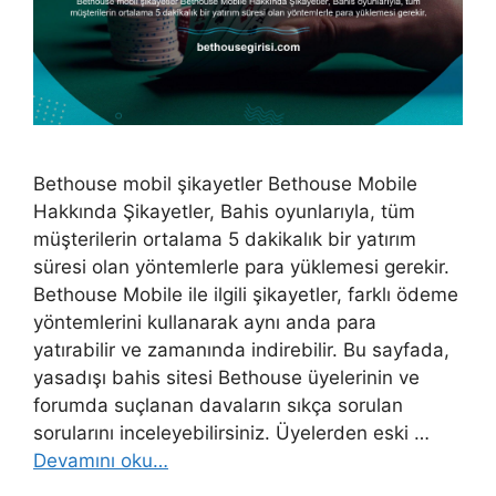
Bethouse mobil şikayetler Bethouse Mobile
Hakkında Şikayetler, Bahis oyunlarıyla, tüm
müşterilerin ortalama 5 dakikalık bir yatırım
süresi olan yöntemlerle para yüklemesi gerekir.
Bethouse Mobile ile ilgili şikayetler, farklı ödeme
yöntemlerini kullanarak aynı anda para
yatırabilir ve zamanında indirebilir. Bu sayfada,
yasadışı bahis sitesi Bethouse üyelerinin ve
forumda suçlanan davaların sıkça sorulan
sorularını inceleyebilirsiniz. Üyelerden eski …
Devamını oku…