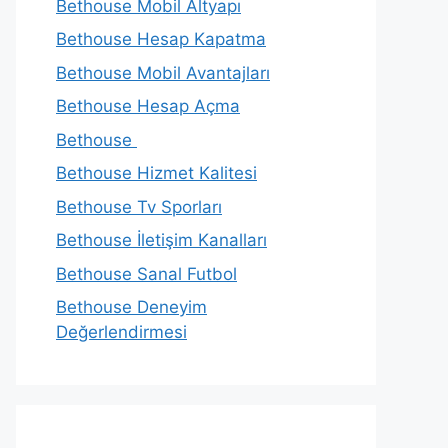
Bethouse Mobil Altyapı
Bethouse Hesap Kapatma
Bethouse Mobil Avantajları
Bethouse Hesap Açma
Bethouse
Bethouse Hizmet Kalitesi
Bethouse Tv Sporları
Bethouse İletişim Kanalları
Bethouse Sanal Futbol
Bethouse Deneyim
Değerlendirmesi