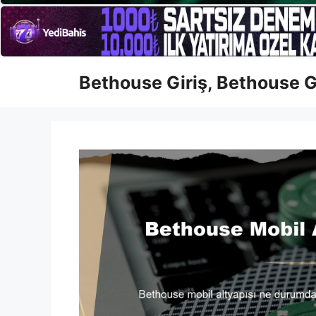
İçeriğe
Bethouse Giriş, Bethouse G
atla