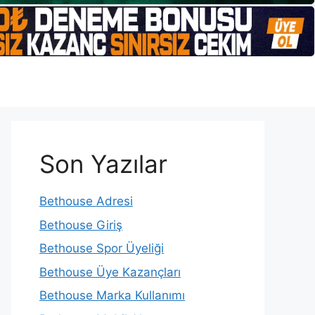
Son Yazılar
Bethouse Adresi
Bethouse Giriş
Bethouse Spor Üyeliği
Bethouse Üye Kazançları
Bethouse Marka Kullanımı