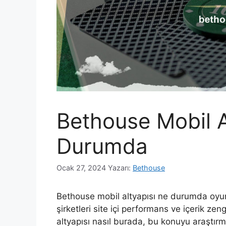
Bethouse Mobil A
Durumda
Ocak 27, 2024
Yazarı:
Bethouse
Bethouse mobil altyapısı ne durumda oyun sit
şirketleri site içi performans ve içerik ze
altyapısı nasıl burada, bu konuyu araştırma