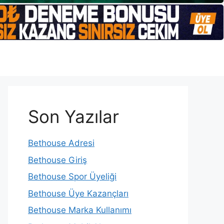
Son Yazılar
Bethouse Adresi
Bethouse Giriş
Bethouse Spor Üyeliği
Bethouse Üye Kazançları
Bethouse Marka Kullanımı