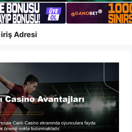
iriş Adresi