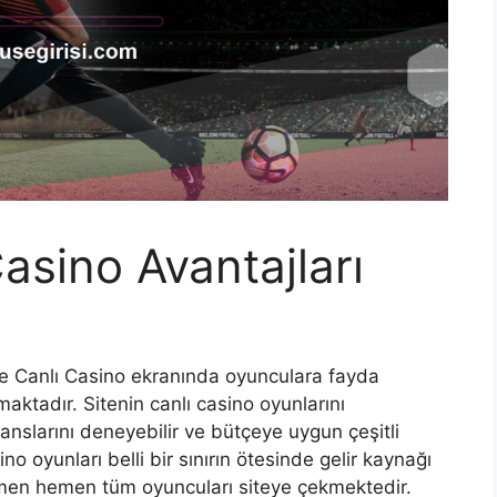
asino Avantajları
se Canlı Casino ekranında oyunculara fayda
ktadır. Sitenin canlı casino oyunlarını
nslarını deneyebilir ve bütçeye uygun çeşitli
o oyunları belli bir sınırın ötesinde gelir kaynağı
emen hemen tüm oyuncuları siteye çekmektedir.