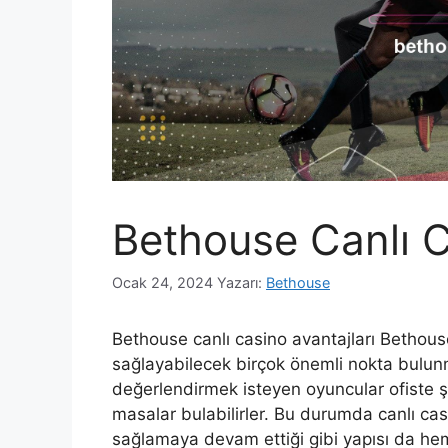
Bethouse Canlı C
Ocak 24, 2024
Yazarı:
Bethouse
Bethouse canlı casino avantajları Bethou
sağlayabilecek birçok önemli nokta bulunma
değerlendirmek isteyen oyuncular ofiste şa
masalar bulabilirler. Bu durumda canlı casin
sağlamaya devam ettiği gibi yapısı da h