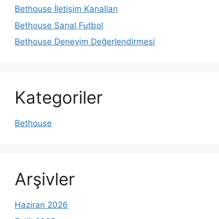
Bethouse İletişim Kanalları
Bethouse Sanal Futbol
Bethouse Deneyim Değerlendirmesi
Kategoriler
Bethouse
Arşivler
Haziran 2026