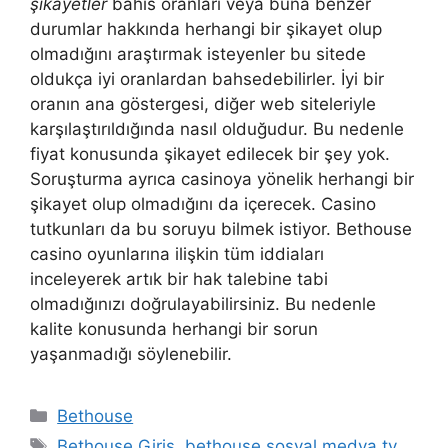
şikayetler
bahis oranları veya buna benzer
durumlar hakkında herhangi bir şikayet olup
olmadığını araştırmak isteyenler bu sitede
oldukça iyi oranlardan bahsedebilirler. İyi bir
oranın ana göstergesi, diğer web siteleriyle
karşılaştırıldığında nasıl olduğudur. Bu nedenle
fiyat konusunda şikayet edilecek bir şey yok.
Soruşturma ayrıca casinoya yönelik herhangi bir
şikayet olup olmadığını da içerecek. Casino
tutkunları da bu soruyu bilmek istiyor. Bethouse
casino oyunlarına ilişkin tüm iddiaları
inceleyerek artık bir hak talebine tabi
olmadığınızı doğrulayabilirsiniz. Bu nedenle
kalite konusunda herhangi bir sorun
yaşanmadığı söylenebilir.
Kategoriler
Bethouse
Etiketler
Bethouse Giriş
,
bethouse sosyal medya tv