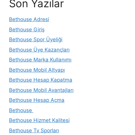
Son Yazılar
Bethouse Adresi
Bethouse Giriş
Bethouse Spor Üyeliği
Bethouse Üye Kazançları
Bethouse Marka Kullanımı
Bethouse Mobil Altyapı
Bethouse Hesap Kapatma
Bethouse Mobil Avantajları
Bethouse Hesap Açma
Bethouse
Bethouse Hizmet Kalitesi
Bethouse Tv Sporları