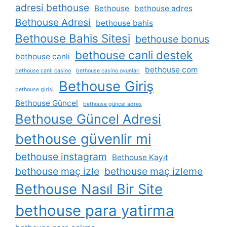
adresi bethouse
Bethouse
bethouse adres
Bethouse Adresi
bethouse bahis
Bethouse Bahis Sitesi
bethouse bonus
bethouse canli destek
bethouse canli
bethouse com
bethouse canlı casino
bethouse casino oyunları
Bethouse Giriş
bethouse girisi
Bethouse Güncel
bethouse güncel adres
Bethouse Güncel Adresi
bethouse güvenlir mi
bethouse instagram
Bethouse Kayıt
bethouse maç izle
bethouse maç izleme
Bethouse Nasıl Bir Site
bethouse para yatirma