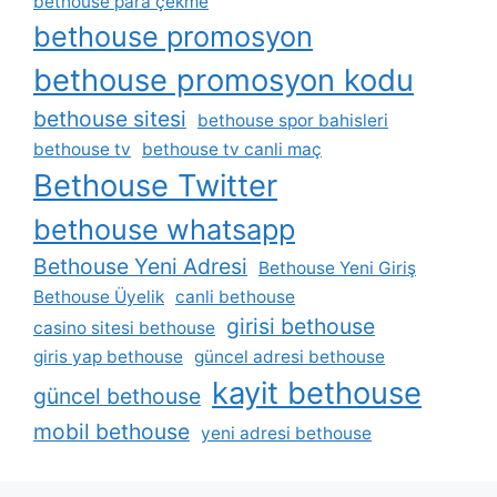
bethouse para çekme
bethouse promosyon
bethouse promosyon kodu
bethouse sitesi
bethouse spor bahisleri
bethouse tv
bethouse tv canli maç
Bethouse Twitter
bethouse whatsapp
Bethouse Yeni Adresi
Bethouse Yeni Giriş
Bethouse Üyelik
canli bethouse
girisi bethouse
casino sitesi bethouse
giris yap bethouse
güncel adresi bethouse
kayit bethouse
güncel bethouse
mobil bethouse
yeni adresi bethouse