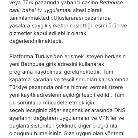
veya Türk pazarında yabancı casino
Bethouse
canlı bahsi tv uygulaması
sitesi olarak
tanımlanmaktadır.Uluslararası pazarlarda
yasalara saygılı şirketlerin işlettiği resmi ürün ve
hizmetler kabul edilebilir olarak
değerlendirilmektedir.
Platforma Türkiye’den erişmek isteyen herkesin
yeni Bethouse giriş adresini kullanarak
programa kaydolması gerekmektedir. Tüm
kapatma kararları ve tescil sorunları kapsamında
Türkiye pazarında online hizmet vermek üzere
yeni kayıtlı adreslerin açıldığı tespit edildi. Tüm
bu sorunlarla mücadele etmek için
seçebileceğiniz diğer seçenekler arasında DNS
ayarlarını değiştiren uygulamalar ve VPN’ler ve
bağlantı sistemleri şeklinde diğer programlar
olduğunu bilmelisiniz. Size uygun olan yöntemi