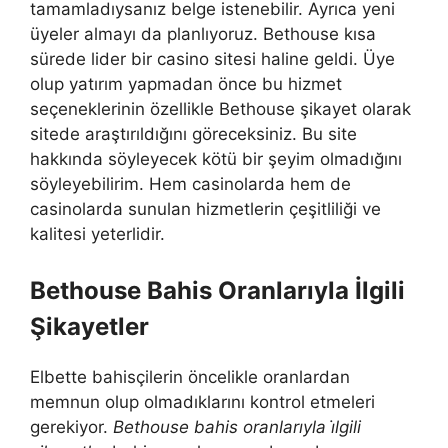
tamamladıysanız belge istenebilir. Ayrıca yeni
üyeler almayı da planlıyoruz. Bethouse kısa
sürede lider bir casino sitesi haline geldi. Üye
olup yatırım yapmadan önce bu hizmet
seçeneklerinin özellikle Bethouse şikayet olarak
sitede araştırıldığını göreceksiniz. Bu site
hakkında söyleyecek kötü bir şeyim olmadığını
söyleyebilirim. Hem casinolarda hem de
casinolarda sunulan hizmetlerin çeşitliliği ve
kalitesi yeterlidir.
Bethouse Bahis Oranlarıyla İlgili
Şikayetler
Elbette bahisçilerin öncelikle oranlardan
memnun olup olmadıklarını kontrol etmeleri
gerekiyor.
Bethouse bahis oranlarıyla i̇lgili