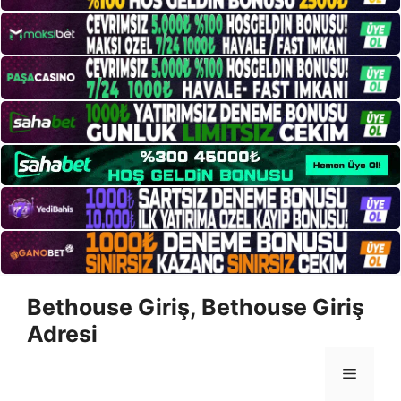
İçeriğe
Bethouse Giriş, Bethouse Giriş
atla
Adresi
Menü