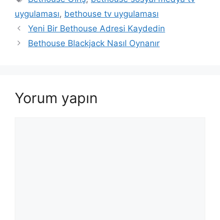
uygulaması
,
bethouse tv uygulaması
Yeni Bir Bethouse Adresi Kaydedin
Bethouse Blackjack Nasıl Oynanır
Yorum yapın
Yorum