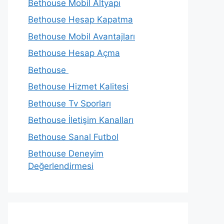
Bethouse Mobil Altyapı
Bethouse Hesap Kapatma
Bethouse Mobil Avantajları
Bethouse Hesap Açma
Bethouse
Bethouse Hizmet Kalitesi
Bethouse Tv Sporları
Bethouse İletişim Kanalları
Bethouse Sanal Futbol
Bethouse Deneyim
Değerlendirmesi