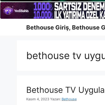
İçeriğe
Bethouse Giriş, Bethouse G
atla
bethouse tv uyg
Bethouse TV Uygul
Kasım 4, 2023
Yazarı:
Bethouse