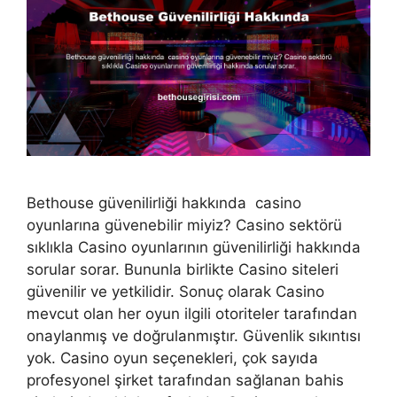
Bethouse güvenilirliği hakkında casino
oyunlarına güvenebilir miyiz? Casino sektörü
sıklıkla Casino oyunlarının güvenilirliği hakkında
sorular sorar. Bununla birlikte Casino siteleri
güvenilir ve yetkilidir. Sonuç olarak Casino
mevcut olan her oyun ilgili otoriteler tarafından
onaylanmış ve doğrulanmıştır. Güvenlik sıkıntısı
yok. Casino oyun seçenekleri, çok sayıda
profesyonel şirket tarafından sağlanan bahis