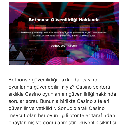
Bethouse güvenilirliği hakkında casino
oyunlarına güvenebilir miyiz? Casino sektörü
sıklıkla Casino oyunlarının güvenilirliği hakkında
sorular sorar. Bununla birlikte Casino siteleri
güvenilir ve yetkilidir. Sonuç olarak Casino
mevcut olan her oyun ilgili otoriteler tarafından
onaylanmış ve doğrulanmıştır. Güvenlik sıkıntısı