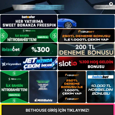
×
BETHOUSE GİRİŞ İÇİN TIKLAYINIZ!