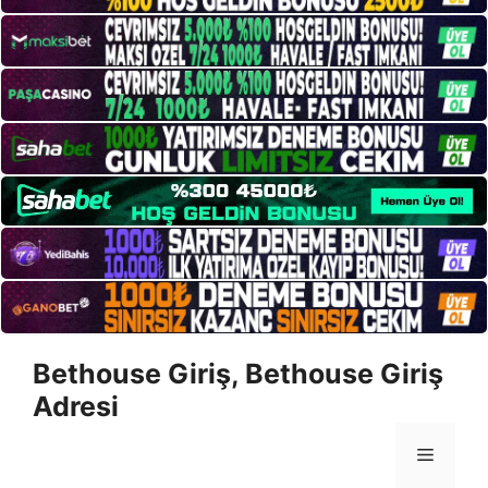
İçeriğe
Bethouse Giriş, Bethouse Giriş
atla
Adresi
Menü