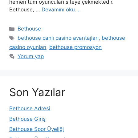
hemen tüm oyuncuları siteye çekmektedir.
Bethouse, …
Devamını oku…
Kategoriler
Bethouse
Etiketler
bethouse canlı casino avantajları
,
bethouse
casino oyunları
,
bethouse promosyon
Yorum yap
Son Yazılar
Bethouse Adresi
Bethouse Giriş
Bethouse Spor Üyeliği