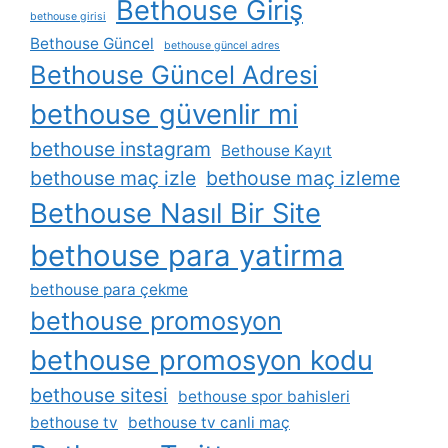
Bethouse Giriş
bethouse girisi
Bethouse Güncel
bethouse güncel adres
Bethouse Güncel Adresi
bethouse güvenlir mi
bethouse instagram
Bethouse Kayıt
bethouse maç izle
bethouse maç izleme
Bethouse Nasıl Bir Site
bethouse para yatirma
bethouse para çekme
bethouse promosyon
bethouse promosyon kodu
bethouse sitesi
bethouse spor bahisleri
bethouse tv
bethouse tv canli maç