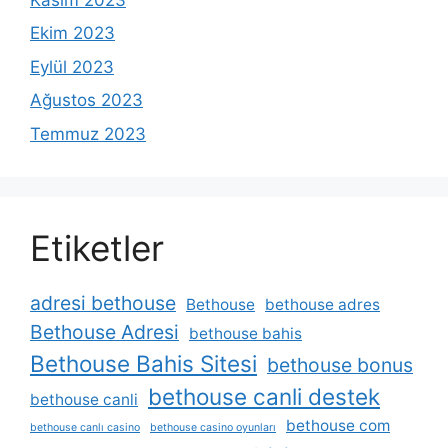
Ekim 2023
Eylül 2023
Ağustos 2023
Temmuz 2023
Etiketler
adresi bethouse
Bethouse
bethouse adres
Bethouse Adresi
bethouse bahis
Bethouse Bahis Sitesi
bethouse bonus
bethouse canli destek
bethouse canli
bethouse com
bethouse canlı casino
bethouse casino oyunları