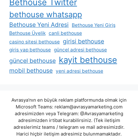
Bethouse Twitter
bethouse whatsapp
Bethouse Yeni Adresi
Bethouse Yeni Giriş
Bethouse Üyelik
canli bethouse
girisi bethouse
casino sitesi bethouse
giris yap bethouse
güncel adresi bethouse
kayit bethouse
güncel bethouse
mobil bethouse
yeni adresi bethouse
Avrasya'nın en büyük reklam platformunda olmak için
Microsoft Teams:
reklam@avrasyamarketing.com
adresimizden veya Telegram: @Avrasyamarketing
adresimizden irtibat kurabilirsiniz. (Tek iletişim
adreslerimiz teams / telegram ve mail adresimizdir.
Harici hiçbir iletişim adresimiz bulunmamaktadır.