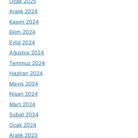
Ocak 2025
Aralık 2024
Kasım 2024
Ekim 2024
Eylül 2024
Ağustos 2024
Temmuz 2024
Haziran 2024
Mayıs 2024
Nisan 2024
Mart 2024
Şubat 2024
Ocak 2024
Aralık 2023