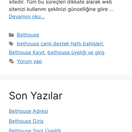
sitedir. Tüm bu süreçleri dikkate alarak web
sitenizi kullanım şeklinizi güncelliğine göre …
Devamını oku…
Kategoriler
Bethouse
Etiketler
bethouse canlı destek hattı bahisleri
,
Bethouse Kayıt
,
bethouse üyeliği ve giriş
Yorum yap
Son Yazılar
Bethouse Adresi
Bethouse Giriş
Bethouse Spor Üyeliği