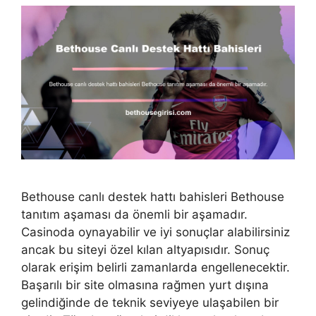
Bethouse canlı destek hattı bahisleri Bethouse
tanıtım aşaması da önemli bir aşamadır.
Casinoda oynayabilir ve iyi sonuçlar alabilirsiniz
ancak bu siteyi özel kılan altyapısıdır. Sonuç
olarak erişim belirli zamanlarda engellenecektir.
Başarılı bir site olmasına rağmen yurt dışına
gelindiğinde de teknik seviyeye ulaşabilen bir