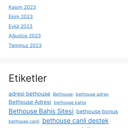
Kasım 2023
Ekim 2023
Eylül 2023
Ağustos 2023
Temmuz 2023
Etiketler
adresi bethouse
Bethouse
bethouse adres
Bethouse Adresi
bethouse bahis
Bethouse Bahis Sitesi
bethouse bonus
bethouse canli destek
bethouse canli