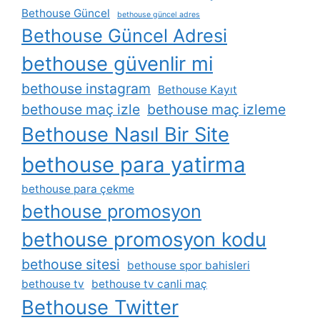
Bethouse Güncel
bethouse güncel adres
Bethouse Güncel Adresi
bethouse güvenlir mi
bethouse instagram
Bethouse Kayıt
bethouse maç izle
bethouse maç izleme
Bethouse Nasıl Bir Site
bethouse para yatirma
bethouse para çekme
bethouse promosyon
bethouse promosyon kodu
bethouse sitesi
bethouse spor bahisleri
bethouse tv
bethouse tv canli maç
Bethouse Twitter