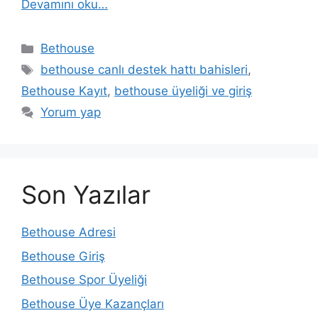
Devamını oku…
Kategoriler
Bethouse
Etiketler
bethouse canlı destek hattı bahisleri
,
Bethouse Kayıt
,
bethouse üyeliği ve giriş
Yorum yap
Son Yazılar
Bethouse Adresi
Bethouse Giriş
Bethouse Spor Üyeliği
Bethouse Üye Kazançları