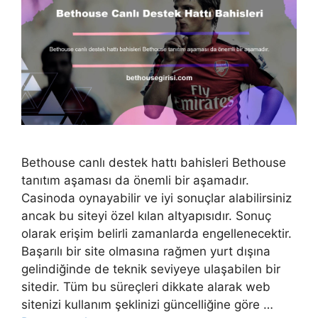
Bethouse canlı destek hattı bahisleri Bethouse
tanıtım aşaması da önemli bir aşamadır.
Casinoda oynayabilir ve iyi sonuçlar alabilirsiniz
ancak bu siteyi özel kılan altyapısıdır. Sonuç
olarak erişim belirli zamanlarda engellenecektir.
Başarılı bir site olmasına rağmen yurt dışına
gelindiğinde de teknik seviyeye ulaşabilen bir
sitedir. Tüm bu süreçleri dikkate alarak web
sitenizi kullanım şeklinizi güncelliğine göre …