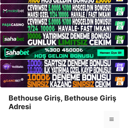
İçeriğe
Bethouse Giriş, Bethouse Giriş
atla
Adresi
Menü