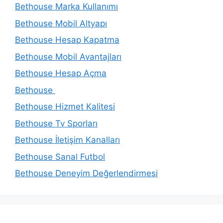
Bethouse Marka Kullanımı
Bethouse Mobil Altyapı
Bethouse Hesap Kapatma
Bethouse Mobil Avantajları
Bethouse Hesap Açma
Bethouse
Bethouse Hizmet Kalitesi
Bethouse Tv Sporları
Bethouse İletişim Kanalları
Bethouse Sanal Futbol
Bethouse Deneyim Değerlendirmesi