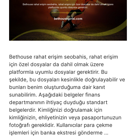
Bethouse rahat erişim seobahis, rahat erişim
için özel dosyalar da dahil olmak üzere
platformla uyumlu dosyalar gerektirir. Bu
şekilde, bu dosyaları kesinlikle doğrulayabilir ve
bunları benim oluşturduğuma dair kanıt
sunabilirim. Aşağıdaki belgeler finans
departmanının ihtiyaç duyduğu standart
belgelerdir. Kimliğinizi doğrulamak için
kimliğinizin, ehliyetinizin veya pasaportunuzun
fotoğrafı gereklidir. Kullanıcılar para çekme
işlemleri için banka ekstresi gönderme …