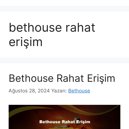
bethouse rahat
erişim
Bethouse Rahat Erişim
Ağustos 28, 2024
Yazarı:
Bethouse