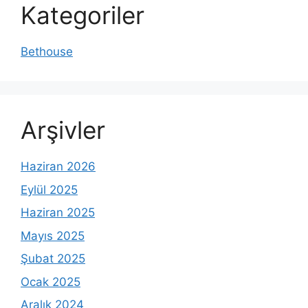
Kategoriler
Bethouse
Arşivler
Haziran 2026
Eylül 2025
Haziran 2025
Mayıs 2025
Şubat 2025
Ocak 2025
Aralık 2024