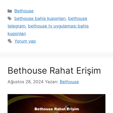
Kategoriler
Bethouse
Etiketler
bethouse bahis kuponları
,
bethouse
telegram
,
bethouse tv uygulaması bahis
kuponları
Yorum yap
Bethouse Rahat Erişim
Ağustos 28, 2024
Yazarı:
Bethouse