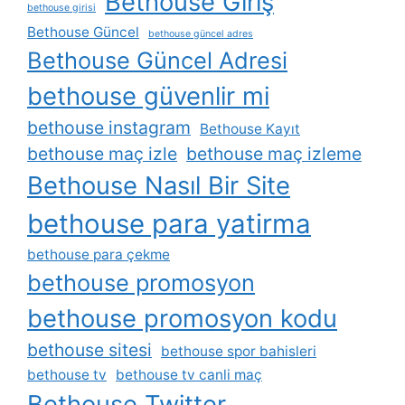
Bethouse Giriş
bethouse girisi
Bethouse Güncel
bethouse güncel adres
Bethouse Güncel Adresi
bethouse güvenlir mi
bethouse instagram
Bethouse Kayıt
bethouse maç izle
bethouse maç izleme
Bethouse Nasıl Bir Site
bethouse para yatirma
bethouse para çekme
bethouse promosyon
bethouse promosyon kodu
bethouse sitesi
bethouse spor bahisleri
bethouse tv
bethouse tv canli maç
Bethouse Twitter