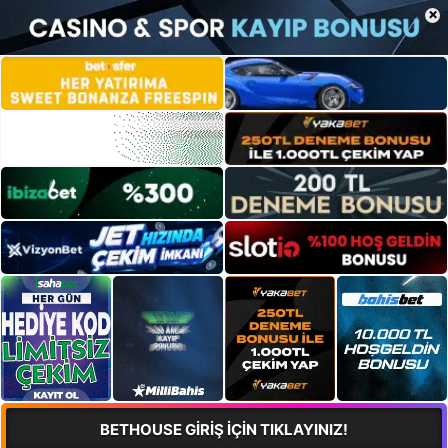
×
BETHOUSE GİRİŞ İÇİN TIKLAYINIZ!