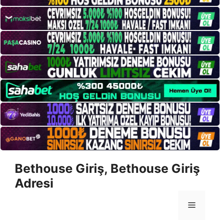
İçeriğe
Bethouse Giriş, Bethouse Giriş
atla
Adresi
Menü