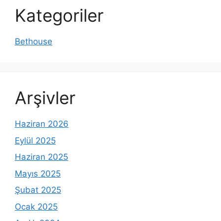
Kategoriler
Bethouse
Arşivler
Haziran 2026
Eylül 2025
Haziran 2025
Mayıs 2025
Şubat 2025
Ocak 2025