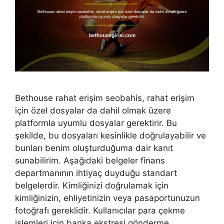
Bethouse rahat erişim seobahis, rahat erişim
için özel dosyalar da dahil olmak üzere
platformla uyumlu dosyalar gerektirir. Bu
şekilde, bu dosyaları kesinlikle doğrulayabilir ve
bunları benim oluşturduğuma dair kanıt
sunabilirim. Aşağıdaki belgeler finans
departmanının ihtiyaç duyduğu standart
belgelerdir. Kimliğinizi doğrulamak için
kimliğinizin, ehliyetinizin veya pasaportunuzun
fotoğrafı gereklidir. Kullanıcılar para çekme
işlemleri için banka ekstresi gönderme …